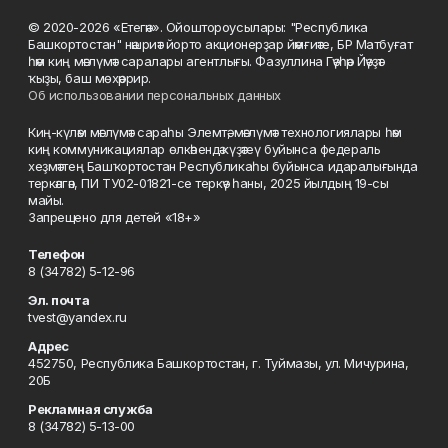
© 2020-2026 «Етегән». Ойоштороусылары: "Республика
Башкортостан" нәшриәт йорто акционерҙар йәмғиәте, БР Матбуғат
һәм киң мәғлүмәт саралары агентлығы. Фазуллина Гәүһәр Йәүҙәт
ҡыҙы, баш мөхәррир.
Об использовании персональных данных
Киң-күләм мәғлүмәт сараһы Элемтә, мәғлүмәт технологиялары һәм
киң коммуникациялар өлкәһендә күҙәтеү буйынса федераль
хеҙмәттең Башҡортостан Республикаһы буйынса идаралығында
теркәлгән, ПИ ТУ02-01821-се теркәү һаны, 2025 йылдың 19-сы
майы.
Запрещено для детей «18+»
Телефон
8 (34782) 5-12-96
Эл. почта
tvest@yandex.ru
Адрес
452750, Республика Башкортостан, г. Туймазы, ул. Мичурина,
20Б
Рекламная служба
8 (34782) 5-13-00