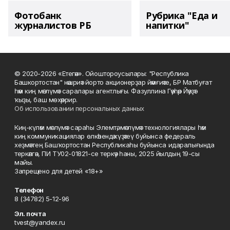
Фотобанк
Рубрика "Еда и
журналистов РБ
напитки"
© 2020-2026 «Етегән». Ойоштороусылары: "Республика
Башкортостан" нәшриәт йорто акционерҙар йәмғиәте, БР Матбуғат
һәм киң мәғлүмәт саралары агентлығы. Фазуллина Гәүһәр Йәүҙәт
ҡыҙы, баш мөхәррир.
Об использовании персональных данных
Киң-күләм мәғлүмәт сараһы Элемтә, мәғлүмәт технологиялары һәм
киң коммуникациялар өлкәһендә күҙәтеү буйынса федераль
хеҙмәттең Башҡортостан Республикаһы буйынса идаралығында
теркәлгән, ПИ ТУ02-01821-се теркәү һаны, 2025 йылдың 19-сы
майы.
Запрещено для детей «18+»
Телефон
8 (34782) 5-12-96
Эл. почта
tvest@yandex.ru