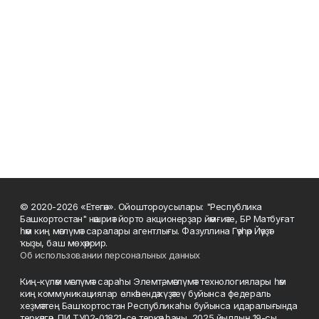
© 2020-2026 «Етегән». Ойоштороусылары: "Республика
Башкортостан" нәшриәт йорто акционерҙар йәмғиәте, БР Матбуғат
һәм киң мәғлүмәт саралары агентлығы. Фазуллина Гәүһәр Йәүҙәт
ҡыҙы, баш мөхәррир.
Об использовании персональных данных
Киң-күләм мәғлүмәт сараһы Элемтә, мәғлүмәт технологиялары һәм
киң коммуникациялар өлкәһендә күҙәтеү буйынса федераль
хеҙмәттең Башҡортостан Республикаһы буйынса идаралығында
теркәлгән, ПИ ТУ02-01821-се теркәү һаны, 2025 йылдың 19-сы