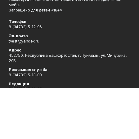
майы.
Запрещено для детей «18+»
Телефон
8 (34782) 5-12-96
Эл. почта
tvest@yandex.ru
Адрес
452750, Республика Башкортостан, г. Туймазы, ул. Мичурина,
20Б
Рекламная служба
8 (34782) 5-13-00
Редакция
8 (34782) 5-13-05
Приемная
8 (34782) 5-12-96
Сотрудничество
8 (34782) 5-13-05
Отдел кадров
8 (34782) 5-12-96