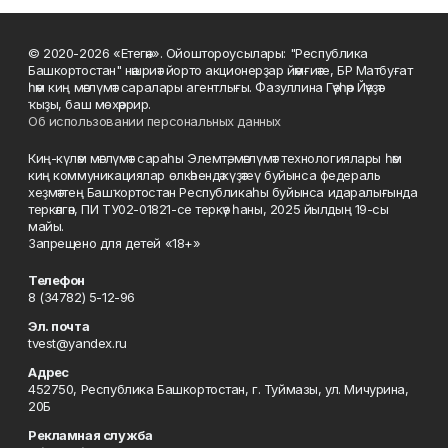
© 2020-2026 «Етегән». Ойоштороусылары: "Республика
Башкортостан" нәшриәт йорто акционерҙар йәмғиәте, БР Матбуғат
һәм киң мәғлүмәт саралары агентлығы. Фазуллина Гәүһәр Йәүҙәт
ҡыҙы, баш мөхәррир.
Об использовании персональных данных
Киң-күләм мәғлүмәт сараһы Элемтә, мәғлүмәт технологиялары һәм
киң коммуникациялар өлкәһендә күҙәтеү буйынса федераль
хеҙмәттең Башҡортостан Республикаһы буйынса идаралығында
теркәлгән, ПИ ТУ02-01821-се теркәү һаны, 2025 йылдың 19-сы
майы.
Запрещено для детей «18+»
Телефон
8 (34782) 5-12-96
Эл. почта
tvest@yandex.ru
Адрес
452750, Республика Башкортостан, г. Туймазы, ул. Мичурина,
20Б
Рекламная служба