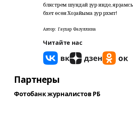
бәләкәстәрем шундай ҙур инде, ярҙамс
бәхет өсөн Хоҙайыма ҙур рәхмәт!
Автор:
Гаухар Фазуллина
Читайте нас
Партнеры
Фотобанк журналистов РБ