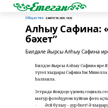
Общество
3 АВГУСТА 2021, 10:32
Алһыу Сафина: «
бәхет”
Билдәле йырсы Алһыу Сафина ире
Билдәле йырсы Алһыу Сафина ире Ян 
түгел ҡыҙҙары Сафина һәм Микелла ме
һалғанла.
Эстрада йондоҙо үҙенең социаль селтә
матур фотоһүрәтен ҡуйған фото аҫты
- Әсәй булыу – ҙур бәхет! Ә ҡыҙҙарҙ