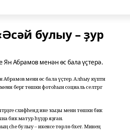
Әсәй булыу – ҙур
 Ян Абрамов менән өс бала үҫтерә.
Абрамов менән өс бала үҫтерә. Алһыу күптән
нән бергә төшкән фотоһын социаль селтәргә
рҙәге сәхифәһендә ике ҡыҙы менән төшкән бик
на бик матур һүҙҙәр яҙған.
ың әсәһе булыу – икенсе төрлө бәхет. Минең