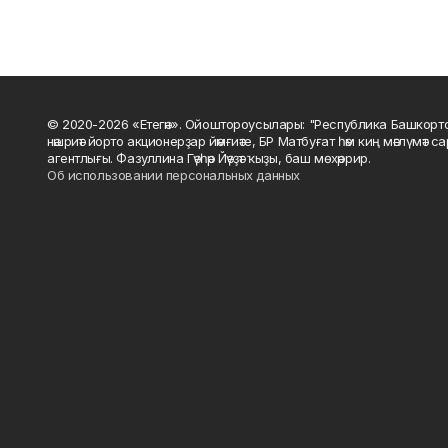
© 2020-2026 «Етегән». Ойоштороусылары: "Республика Башкорт
нәшриәт йорто акционерҙар йәмғиәте, БР Матбуғат һәм киң мәғлүмәт 
агентлығы. Фазуллина Гәүһәр Йәүҙәт ҡыҙы, баш мөхәррир.
Об использовании персональных данных