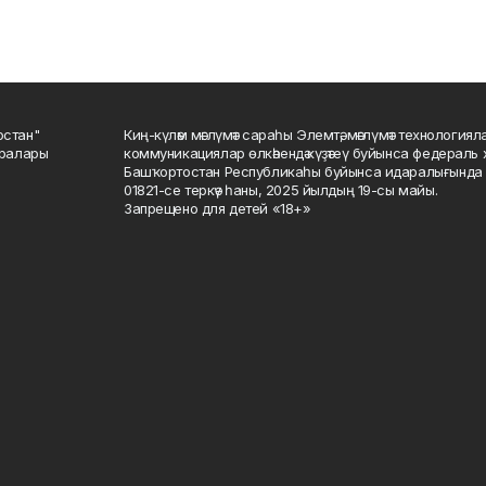
остан"
Киң-күләм мәғлүмәт сараһы Элемтә, мәғлүмәт технологиял
саралары
коммуникациялар өлкәһендә күҙәтеү буйынса федераль 
Башҡортостан Республикаһы буйынса идаралығында те
01821-се теркәү һаны, 2025 йылдың 19-сы майы.
Запрещено для детей «18+»