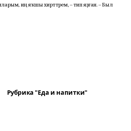
ыларым, иң яҡшы әхирәттәрем, – тип яҙған. – Был
Рубрика "Еда и напитки"