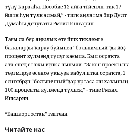
түләү ҡаралһа. Пособие 12 айға тәғәйенләнә, тик 17
йәштән һуң түләнә алмай,” - тигән аңлатма бирә Дәүләт
Думаһы депутаты Рәмзил Ишсарин.
Тағы ла бер яңылыҡ ете йәшкә тиклемге
балаларҙы ҡарау буйынса “больничный”ҙы йөҙ
процент күләмендә түләүгә ҡағыла. Был осраҡта
ата-әсәнең стажы иҫәпкә алынмай. “Закон проектына
төҙәтмәләрҙе өсөнсө уҡыуҙа ҡабул иткән осраҡта, 1
сентябрҙән “больничный”ҙар уртаса эш хаҡының
100 проценты күләмендә түләнәсәк,” - тине Рәмзил
Ишсарин.
“Башҡортостан” гәзитенән
Читайте нас