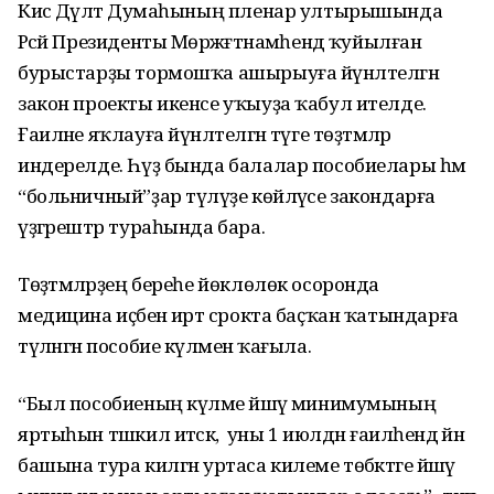
Кисә Дәүләт Думаһының пленар ултырышында
Рәсәй Президенты Мөрәжәғәтнамәһендә ҡуйылған
бурыстарҙы тормошҡа ашырыуға йүнәлтелгән
закон проекты икенсе уҡыуҙа ҡабул ителде.
Ғаиләне яҡлауға йүнәлтелгән тәүге төҙәтмәләр
индерелде. Һүҙ бында балалар пособиелары һәм
“больничный”ҙар түләүҙе көйләүсе закондарға
үҙгәрештәр тураһында бара.
Төҙәтмәләрҙең береһе йөклөлөк осоронда
медицина иҫәбенә иртә срокта баҫҡан ҡатындарға
түләнгән пособие күләменә ҡағыла.
“Был пособиеның күләме йәшәү минимумының
яртыһын тәшкил итәсәк, ә уны 1 июлдән ғаиләһендә йән
башына тура килгән уртаса килеме төбәктәге йәшәү