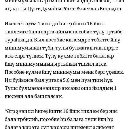
минимумынан артмаған ҡатындар аласаҡ,”- тип
аңлатты Дәүләт Думаһы Рәйесе Вячеслав Володин.
Икенсе төҙәтмә 1 июлдән һигеҙ йәштән 16 йәшкә
тиклемге балаларға айлыҡ пособие түләү тәртибе
тураһында. Был пособие килемдәре төбәктәге йәшәү
минимумынан түбән, тулы булмаған ғаиләләрҙәге
ата-әсәләргә түләнәсәк. Түләү күләме төбәктәге балалар
йәшәү минимумының яртыһын тәшкил итәсәк.
Пособие күләме йәшәү минимумы менән бергә үҫешәсәк.
Ил буйынса был уртаса 5,6 мең һум тигән һүҙ.
Тулы булмаған ғаиләләр аҡсаны ошо йылдың 1
июленән ала башлаясаҡ.
“Әгәр ҙә ғаиләлә һигеҙ йәштән 16 йәшкә тиклем бер нисә
бала тәрбиәләнһә, пособие һәр балаға түләнә йәки һәр
балаға ҡарата суд ҡарары нигеҙендә алимент