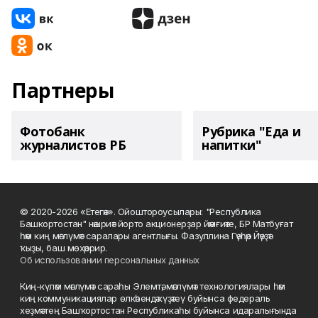
Партнеры
Фотобанк
Рубрика "Еда и
журналистов РБ
напитки"
© 2020-2026 «Етегән». Ойоштороусылары: "Республика
Башкортостан" нәшриәт йорто акционерҙар йәмғиәте, БР Матбуғат
һәм киң мәғлүмәт саралары агентлығы. Фазуллина Гәүһәр Йәүҙәт
ҡыҙы, баш мөхәррир.
Об использовании персональных данных
Киң-күләм мәғлүмәт сараһы Элемтә, мәғлүмәт технологиялары һәм
киң коммуникациялар өлкәһендә күҙәтеү буйынса федераль
хеҙмәттең Башҡортостан Республикаһы буйынса идаралығында