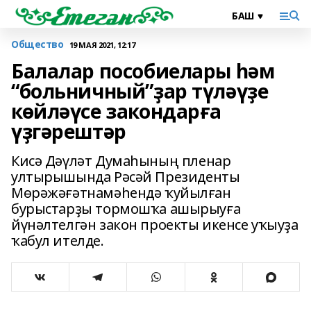
Общество
19 МАЯ 2021, 12:17
Балалар пособиелары һәм
“больничный”ҙар түләүҙе
көйләүсе закондарға
үҙгәрештәр
Кисә Дәүләт Думаһының пленар
ултырышында Рәсәй Президенты
Мөрәжәғәтнамәһендә ҡуйылған
бурыстарҙы тормошҡа ашырыуға
йүнәлтелгән закон проекты икенсе уҡыуҙа
ҡабул ителде.