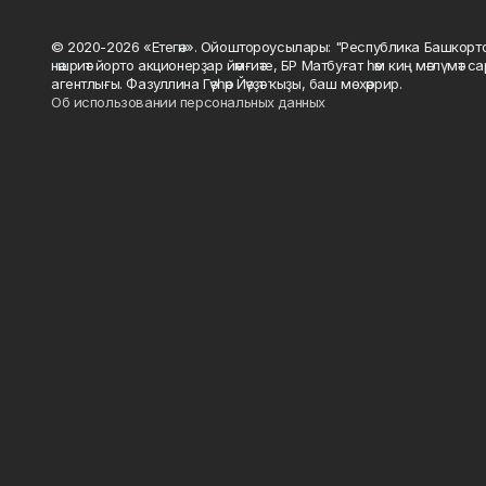
© 2020-2026 «Етегән». Ойоштороусылары: "Республика Башкорт
нәшриәт йорто акционерҙар йәмғиәте, БР Матбуғат һәм киң мәғлүмәт 
агентлығы. Фазуллина Гәүһәр Йәүҙәт ҡыҙы, баш мөхәррир.
Об использовании персональных данных