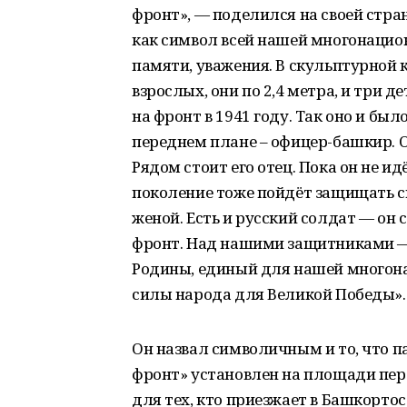
фронт», — поделился на своей стра
как символ всей нашей многонацио
памяти, уважения. В скульптурной 
взрослых, они по 2,4 метра, и три 
на фронт в 1941 году. Так оно и был
переднем плане – офицер-башкир. О
Рядом стоит его отец. Пока он не ид
поколение тоже пойдёт защищать с
женой. Есть и русский солдат — он с
фронт. Над нашими защитниками — 
Родины, единый для нашей многона
силы народа для Великой Победы».
Он назвал символичным и то, что
фронт» установлен на площади пер
для тех, кто приезжает в Башкорто