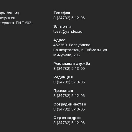
ары һәм киң
Телефон
хеҙмәттең
8 (34782) 5-12-96
ркәлгән, ПИ ТУ02-
Эл. почта
tvest@yandex.ru
Адрес
452750, Республика
Башкортостан, г. Туймазы, ул.
Мичурина, 20Б
Рекламная служба
8 (34782) 5-13-00
Редакция
8 (34782) 5-13-05
Приемная
8 (34782) 5-12-96
Сотрудничество
8 (34782) 5-13-05
Отдел кадров
8 (34782) 5-12-96