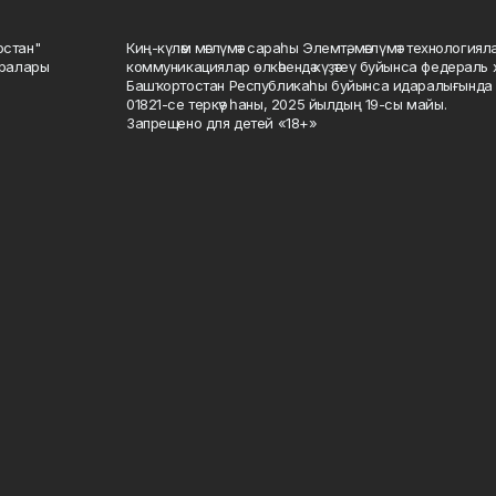
остан"
Киң-күләм мәғлүмәт сараһы Элемтә, мәғлүмәт технологиял
саралары
коммуникациялар өлкәһендә күҙәтеү буйынса федераль 
Башҡортостан Республикаһы буйынса идаралығында те
01821-се теркәү һаны, 2025 йылдың 19-сы майы.
Запрещено для детей «18+»