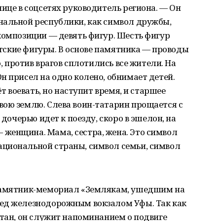
нице в соцсетях руководитель региона. — Он
нальной республики, как символ дружбы,
композиции — девять фигур. Шесть фигур
детские фигуры. В основе памятника — проводы
о, против врагов сплотились все жители. На
н присел на одно колено, обнимает детей.
ёт воевать, но наступит время, и старшее
вою землю. Слева воин-татарин прощается с
 дочерью идет к поезду, скоро в эшелон, на
женщина. Мама, сестра, жена. Это символ
циональной страны, символ семьи, символ
 памятник-мемориал «Землякам, ушедшим на
ед железнодорожным вокзалом Уфы. Так как
стан, он служит напоминанием о подвиге