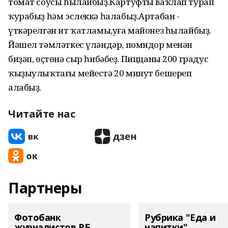
томат соусы һылайбыҙ.Картуфты ваҡлап турап
ҡурабыҙ һәм эслеккә һалабыҙ.Артабан -
үткәрелгән ит ҡатламы,уға майонез һылайбыҙ.
Йәшел тәмләткес үләндәр, помидор менән
биҙәп, өҫтөнә сыр һибәбеҙ. Пиццаны 200 градус
ҡыҙыулыҡтағы мейестә 20 минут бешереп
алабыҙ.
Читайте нас
Партнеры
Фотобанк
Рубрика "Еда и
журналистов РБ
напитки"