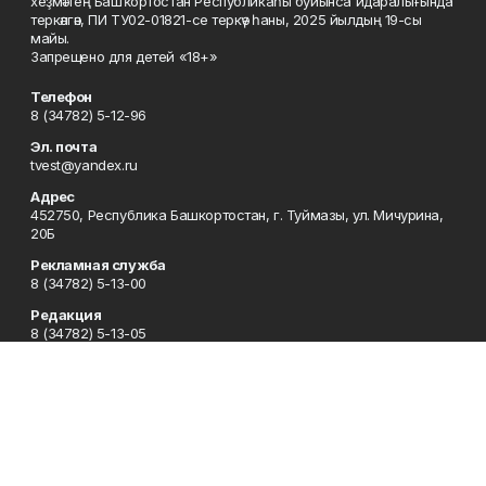
хеҙмәттең Башҡортостан Республикаһы буйынса идаралығында
теркәлгән, ПИ ТУ02-01821-се теркәү һаны, 2025 йылдың 19-сы
майы.
Запрещено для детей «18+»
Телефон
8 (34782) 5-12-96
Эл. почта
tvest@yandex.ru
Адрес
452750, Республика Башкортостан, г. Туймазы, ул. Мичурина,
20Б
Рекламная служба
8 (34782) 5-13-00
Редакция
8 (34782) 5-13-05
Приемная
8 (34782) 5-12-96
Сотрудничество
8 (34782) 5-13-05
Отдел кадров
8 (34782) 5-12-96