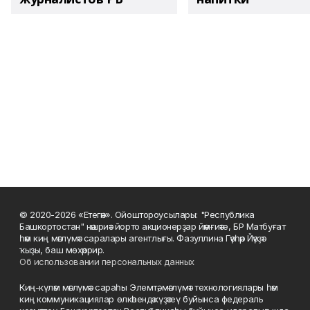
© 2020-2026 «Етегән». Ойоштороусылары: "Республика
Башкортостан" нәшриәт йорто акционерҙар йәмғиәте, БР Матбуғат
һәм киң мәғлүмәт саралары агентлығы. Фазуллина Гәүһәр Йәүҙәт
ҡыҙы, баш мөхәррир.
Об использовании персональных данных
Киң-күләм мәғлүмәт сараһы Элемтә, мәғлүмәт технологиялары һәм
киң коммуникациялар өлкәһендә күҙәтеү буйынса федераль