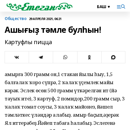
Общество
29 АПРЕЛЯ 2021, 06:21
Ашығыҙ тәмле булһын!
Картуфлы пицца
Ҡамырға 300 грамм он,1 стакан йылы һыу, 1,5
балғалаҡ ҡоро сүпрә, 2 ҡалаҡ үҫемлек майы
кәрәк. Эслек өсөн 500 грамм үткәрелгән ит (йә
тауыҡ ите), 3 картуф, 2 помидор,200 грамм сыр, 3
ҡалаҡ томат соусы, 3 ҡалаҡ майонез, йәшел
тәмләткес үләндәр алабыҙ. Ҡамыр баҫып,әҙерәк
Ял иттерәбеҙ.Йәйеп табаға һалабыҙ. Эслегенә