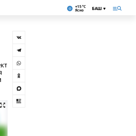
+15 °С
Ясно
ект
я
и