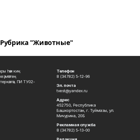
Рубрика "Животные"
ары һәм киң
Телефон
хеҙмәттең
8 (34782) 5-12-96
ркәлгән, ПИ ТУ02-
Эл. почта
tvest@yandex.ru
Адрес
452750, Республика
Башкортостан, г. Туймазы, ул.
Мичурина, 20Б
Рекламная служба
8 (34782) 5-13-00
Редакция