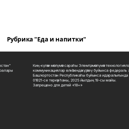
Рубрика "Еда и напитки"
остан"
Киң-күләм мәғлүмәт сараһы Элемтә, мәғлүмәт технологиял
саралары
коммуникациялар өлкәһендә күҙәтеү буйынса федераль 
Башҡортостан Республикаһы буйынса идаралығында те
01821-се теркәү һаны, 2025 йылдың 19-сы майы.
Запрещено для детей «18+»