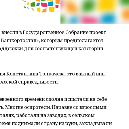
 внесли в Государственное Собрание проект
е Башкортостан», которым предполагается
поддержки для соответствующей категории
ия Константина Толкачева, это важный шаг,
ической справедливости.
левоенного времени сполна испытали на себе
ь. Многие осиротели. Наравне со взрослыми
алях, работали на заводах, в сельском
время поднимали страну из руин, закладывали