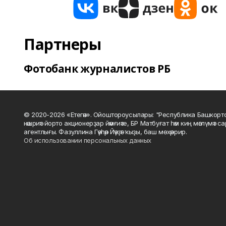
Партнеры
Фотобанк журналистов РБ
© 2020-2026 «Етегән». Ойоштороусылары: "Республика Башкорт
нәшриәт йорто акционерҙар йәмғиәте, БР Матбуғат һәм киң мәғлүмәт 
агентлығы. Фазуллина Гәүһәр Йәүҙәт ҡыҙы, баш мөхәррир.
Об использовании персональных данных