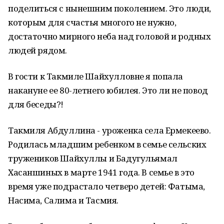
поделиться с нынешним поколением. Это люди,
которым для счастья многого не нужно,
достаточно мирного неба над головой и родных
людей рядом.
В гости к Такмиле Шайхулловне я попала
накануне ее 80-летнего юбилея. Это ли не повод
для беседы?!
Такмиля Абдуллина - уроженка села Ермекеево.
Родилась младшим ребенком в семье сельских
тружеников Шайхуллы и Бадугульямал
Хасаншиных в марте 1941 года. В семье в это
время уже подрастало четверо детей: Фатыма,
Насима, Салима и Тасмия.