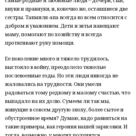
самые родные и любимые люди – дочери, сын,
внуки и правнуки, и, конечно же, оставшиеся две
сестры. Такмиля-апа всегда ко всем относится с
добром и уважением. Дети и зятья навещают
маму, помогают по хозяйству и всегда
протягивают руку помощи.
Ее поколение много и тяжело трудилось,
выстояло в войну, преодолело тяжелые
послевоенные годы. Но эти люди никогда не
жаловались на трудности. Они умели
радоваться тому редкому и малому счастью, что
выпадало на их долю. Сумеем ли так мы,
живущие в совсем другую эпоху, более сытое и
обустроенное время? Думаю, надо равняться на
такие примеры, как героиня нашей зарисовки. И
тогда, возможно, у многих получится.