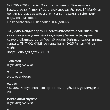
© 2020-2026 «Етегән». Ойоштороусылары: "Республика
Башкортостан" нәшриәт йорто акционерҙар йәмғиәте, БР Матбуғат
һәм киң мәғлүмәт саралары агентлығы. Фазуллина Гәүһәр Йәүҙәт
ҡыҙы, баш мөхәррир.
Об использовании персональных данных
Киң-күләм мәғлүмәт сараһы Элемтә, мәғлүмәт технологиялары һәм
киң коммуникациялар өлкәһендә күҙәтеү буйынса федераль
хеҙмәттең Башҡортостан Республикаһы буйынса идаралығында
теркәлгән, ПИ ТУ02-01821-се теркәү һаны, 2025 йылдың 19-сы
майы.
Запрещено для детей «18+»
Телефон
8 (34782) 5-12-96
Эл. почта
tvest@yandex.ru
Адрес
452750, Республика Башкортостан, г. Туймазы, ул. Мичурина,
20Б
Рекламная служба
8 (34782) 5-13-00