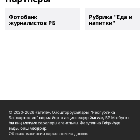
Фотобанк
Рубрика "Еда и
журналистов РБ
напитки"
© 2020-2026 «Етегән». Ойоштороусылары: "Республика
Башкортостан" нәшриәт йорто акционерҙар йәмғиәте, БР Матбуғат
һәм киң мәғлүмәт саралары агентлығы. Фазуллина Гәүһәр Йәүҙәт
ҡыҙы, баш мөхәррир.
Об использовании персональных данных