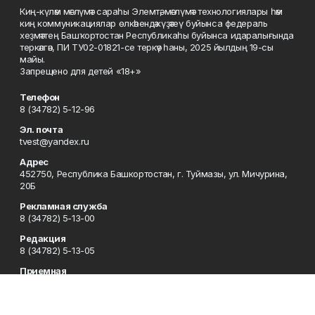
Киң-күләм мәғлүмәт сараһы Элемтә, мәғлүмәт технологиялары һәм
киң коммуникациялар өлкәһендә күҙәтеү буйынса федераль
хеҙмәттең Башҡортостан Республикаһы буйынса идаралығында
теркәлгән, ПИ ТУ02-01821-се теркәү һаны, 2025 йылдың 19-сы
майы.
Запрещено для детей «18+»
Телефон
8 (34782) 5-12-96
Эл. почта
tvest@yandex.ru
Адрес
452750, Республика Башкортостан, г. Туймазы, ул. Мичурина,
20Б
Рекламная служба
8 (34782) 5-13-00
Редакция
8 (34782) 5-13-05
Приемная
8 (34782) 5-12-96
Сотрудничество