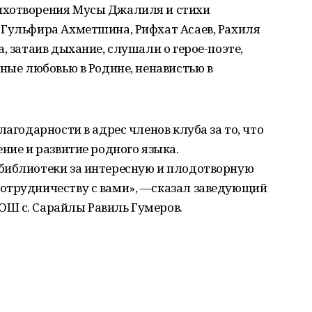
ихотворения Мусы Джалиля и стихи
 Гульфира Ахметшина, Рифхат Асаев, Рахиля
, затаив дыхание, слушали о герое-поэте,
нные любовью в Родине, ненавистью в
лагодарности в адрес членов клуба за то, что
ние и развитие родного языка.
библиотеки за интересную и плодотворную
отрудничеству с вами», —сказал заведующий
Ш с. Сарайлы Равиль Гумеров.