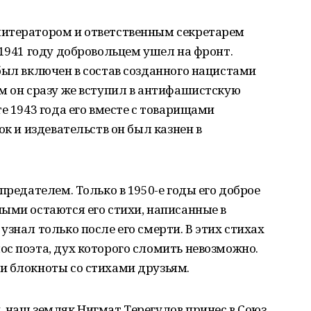
литератором и ответственным секретарем
 1941 году добровольцем ушел на фронт.
был включен в состав созданного нацистами
м он сразу же вступил в антифашистскую
е 1943 года его вместе с товарищами
ок и издевательств он был казнен в
предателем. Только в 1950-е годы его доброе
ыми остаются его стихи, написанные в
знал только после его смерти. В этих стихах
с поэта, дух которого сломить невозможно.
и блокноты со стихами друзьям.
 наш земляк Нигмат Терегулов принес в Союз