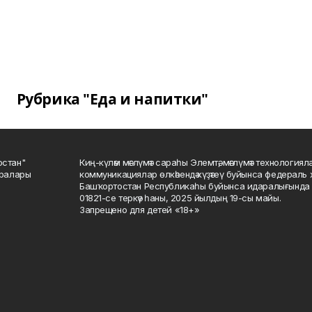
Рубрика "Еда и напитки"
остан"
Киң-күләм мәғлүмәт сараһы Элемтә, мәғлүмәт технологиял
саралары
коммуникациялар өлкәһендә күҙәтеү буйынса федераль 
Башҡортостан Республикаһы буйынса идаралығында те
01821-се теркәү һаны, 2025 йылдың 19-сы майы.
Запрещено для детей «18+»