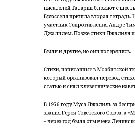
писателей Татарии блокнот с шестью
Брюсселя пришла вторая тетрадь. 
участник Сопротивления Андре Тим
Джалилем. Позже стихи Джалиля п
Были и другие, но они потерялись.
Стихи, написанные в Моабитской тю
который организовал перевод стих
статью и снял клеветнические навет
В 1956 году Муса Джалиль за беспр
звания Героя Советского Союза, а «
– через год была отмечена Ленинск