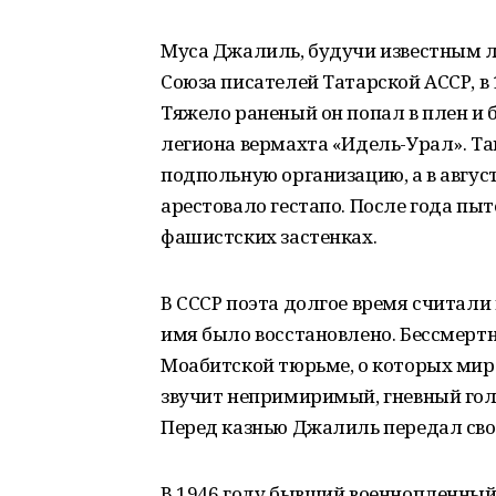
Муса Джалиль, будучи известным 
Союза писателей Татарской АССР, в
Тяжело раненый он попал в плен и 
легиона вермахта «Идель-Урал». Та
подпольную организацию, а в август
арестовало гестапо. После года пыт
фашистских застенках.
В СССР поэта долгое время считали 
имя было восстановлено. Бессмертн
Моабитской тюрьме, о которых мир у
звучит непримиримый, гневный голо
Перед казнью Джалиль передал сво
В 1946 году бывший военнопленный,