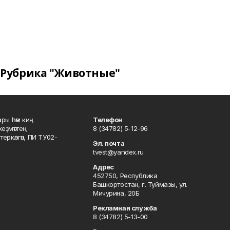
Рубрика "Животные"
ары һәм киң
Телефон
хеҙмәттең
8 (34782) 5-12-96
ркәлгән, ПИ ТУ02-
Эл. почта
tvest@yandex.ru
Адрес
452750, Республика
Башкортостан, г. Туймазы, ул.
Мичурина, 20Б
Рекламная служба
8 (34782) 5-13-00