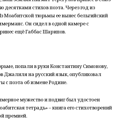
 десятками стихов поэта. Через год из
Из Моабитской тюрьмы ее вынес бельгийский
мерманс. Он сидел в одной камере с
ринес ещё Габбас Шарипов.
рьме, попали в руки Константину Симонову,
ов Джалиля на русский язык, опубликовал
ы с поэта об измене Родине.
имерное мужество и подвиг был удостоен
Моабитская тетрадь» – книга его стихотворений
ой премией.