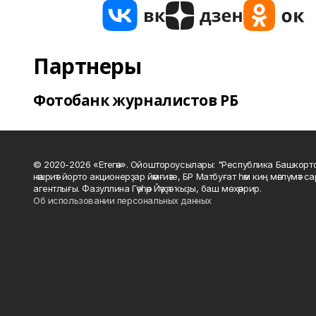
Партнеры
Фотобанк журналистов РБ
© 2020-2026 «Етегән». Ойоштороусылары: "Республика Башкорт
нәшриәт йорто акционерҙар йәмғиәте, БР Матбуғат һәм киң мәғлүмәт 
агентлығы. Фазуллина Гәүһәр Йәүҙәт ҡыҙы, баш мөхәррир.
Об использовании персональных данных