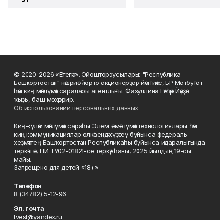
© 2020-2026 «Етегән». Ойоштороусылары: "Республика
Башкортостан" нәшриәт йорто акционерҙар йәмғиәте, БР Матбуғат
һәм киң мәғлүмәт саралары агентлығы. Фазуллина Гәүһәр Йәүҙәт
ҡыҙы, баш мөхәррир.
Об использовании персональных данных
Киң-күләм мәғлүмәт сараһы Элемтә, мәғлүмәт технологиялары һәм
киң коммуникациялар өлкәһендә күҙәтеү буйынса федераль
хеҙмәттең Башҡортостан Республикаһы буйынса идаралығында
теркәлгән, ПИ ТУ02-01821-се теркәү һаны, 2025 йылдың 19-сы
майы.
Запрещено для детей «18+»
Телефон
8 (34782) 5-12-96
Эл. почта
tvest@yandex.ru