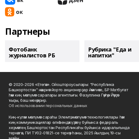
Партнеры
Фотобанк
Рубрика "Еда и
журналистов РБ
напитки"
© 2020-2026 «Етегән». Ойоштороусылары: "Республика
Башкортостан" нәшриәт йорто акционерҙар йәмғиәте, БР Матбуғат
һәм киң мәғлүмәт саралары агентлығы. Фазуллина Гәүһәр Йәүҙәт
ҡыҙы, баш мөхәррир.
Об использовании персональных данных
Киң-күләм мәғлүмәт сараһы Элемтә, мәғлүмәт технологиялары һәм
киң коммуникациялар өлкәһендә күҙәтеү буйынса федераль
хеҙмәттең Башҡортостан Республикаһы буйынса идаралығында
теркәлгән, ПИ ТУ02-01821-се теркәү һаны, 2025 йылдың 19-сы
майы.