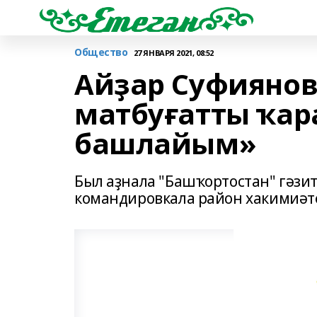
Общество
27 ЯНВАРЯ 2021, 08:52
Айҙар Суфиянов:
матбуғатты ҡар
башлайым»
Был аҙнала "Башҡортостан" гәзи
командировкала район хакимиәт