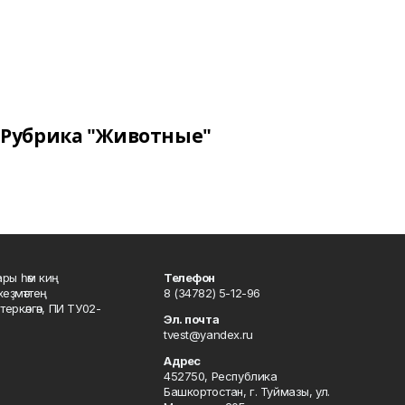
Рубрика "Животные"
ары һәм киң
Телефон
хеҙмәттең
8 (34782) 5-12-96
ркәлгән, ПИ ТУ02-
Эл. почта
tvest@yandex.ru
Адрес
452750, Республика
Башкортостан, г. Туймазы, ул.