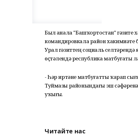
Был аҙнала "Башҡортостан" гәзите
командировкала район хакимиәте 
Урал гәзиттең социаль селтәрендә
өҫтәлендә республика матбуғаты ла,
- Һәр иртәне матбуғатты ҡарап сығы
Туймазы районындағы эш сәфәренә
уҡығыҙ.
Читайте нас