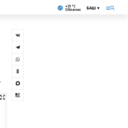
+21 °С
Облачно
.