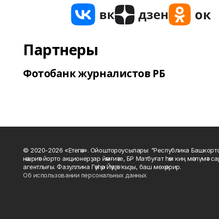
Партнеры
Фотобанк журналистов РБ
© 2020-2026 «Етегән». Ойоштороусылары: "Республика Башкорт
нәшриәт йорто акционерҙар йәмғиәте, БР Матбуғат һәм киң мәғлүмәт 
агентлығы. Фазуллина Гәүһәр Йәүҙәт ҡыҙы, баш мөхәррир.
Об использовании персональных данных