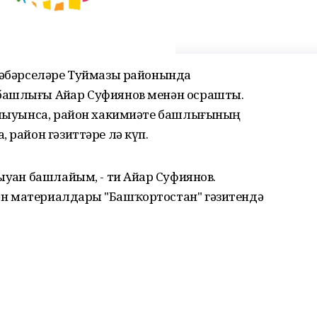
 хәбәрселәре Туймазы районында
башлығы Айҙар Суфиянов менән осрашты.
 яҙыуынса, район хакимиәте башлығының
 район гәзиттәре лә күп.
уҙан башлайым, - ти Айҙар Суфиянов.
н материалдарҙы "Башҡортостан" гәзитендә