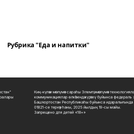
Рубрика "Еда и напитки"
остан"
Киң-күләм мәғлүмәт сараһы Элемтә, мәғлүмәт технологиял
саралары
коммуникациялар өлкәһендә күҙәтеү буйынса федераль 
Башҡортостан Республикаһы буйынса идаралығында те
01821-се теркәү һаны, 2025 йылдың 19-сы майы.
Запрещено для детей «18+»