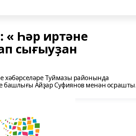
 « Һәр иртәне
ап сығыуҙан
те хәбәрселәре Туймазы районында
е башлығы Айҙар Суфиянов менән осрашты