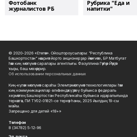
Фотобанк
Рубрика "Еда и
журналистов РБ
напитки"
© 2020-2026 «Етегән». Ойоштороусылары: "Республика
Башкортостан" нәшриәт йорто акционерҙар йәмғиәте, БР Матбуғат
һәм киң мәғлүмәт саралары агентлығы. Фазуллина Гәүһәр Йәүҙәт
ҡыҙы, баш мөхәррир.
Об использовании персональных данных
Киң-күләм мәғлүмәт сараһы Элемтә, мәғлүмәт технологиялары һәм
киң коммуникациялар өлкәһендә күҙәтеү буйынса федераль
хеҙмәттең Башҡортостан Республикаһы буйынса идаралығында
теркәлгән, ПИ ТУ02-01821-се теркәү һаны, 2025 йылдың 19-сы
майы.
Запрещено для детей «18+»
Телефон
8 (34782) 5-12-96
Эл. почта