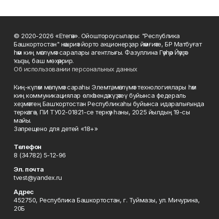
© 2020-2026 «Етегән». Ойоштороусылары: "Республика
Башкортостан" нәшриәт йорто акционерҙар йәмғиәте, БР Матбуғат
һәм киң мәғлүмәт саралары агентлығы. Фазуллина Гәүһәр Йәүҙәт
ҡыҙы, баш мөхәррир.
Об использовании персональных данных
Киң-күләм мәғлүмәт сараһы Элемтә, мәғлүмәт технологиялары һәм
киң коммуникациялар өлкәһендә күҙәтеү буйынса федераль
хеҙмәттең Башҡортостан Республикаһы буйынса идаралығында
теркәлгән, ПИ ТУ02-01821-се теркәү һаны, 2025 йылдың 19-сы
майы.
Запрещено для детей «18+»
Телефон
8 (34782) 5-12-96
Эл. почта
tvest@yandex.ru
Адрес
452750, Республика Башкортостан, г. Туймазы, ул. Мичурина,
20Б