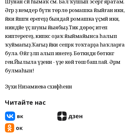
Шунан сәй һымаҡ әсәм. Бал ҡушып эсергә яратам.
Әгәр ҙә кемдер бүтән төрлө ромашка йыйған икән,
йәки йәшәгән ерегеҙҙә бындай ромашка үҫмәй икән,
ниндәйе үҫә шуны йыябыҙ.Тик дөрөҫ итеп
киптерегеҙ, кипкәс оҙаҡ йыймайынса һалып
ҡуймағыҙ.Ҡағыҙ йәки сепрәк тоҡтарҙа һаҡларға
була. Өйгә әҙләп алып инегеҙ. Бөткәндән бөткәнгә
генә.Йылыла үҙенән - үҙе көйә төшә башлай. Әрәм
булмаһын!
Зәүхиә Низамиева сәхифәһенән
Читайте нас