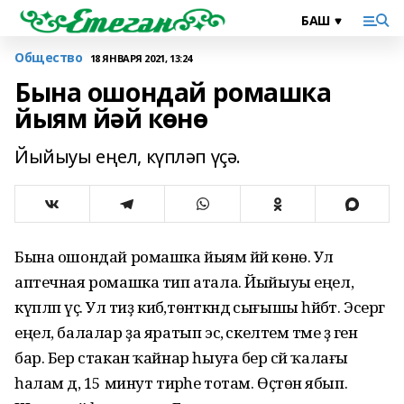
Общество
18 ЯНВАРЯ 2021, 13:24
Бына ошондай ромашка
йыям йәй көнө
Йыйыуы еңел, күпләп үҫә.
Бына ошондай ромашка йыям йәй көнө. Ул
аптечная ромашка тип атала. Йыйыуы еңел,
күпләп үҫә. Ул тиҙ кибә,төнәткәндә сығышы һәйбәт. Эсергә
еңел, балалар ҙа яратып эсә, әскелтем тәме әҙ генә
бар. Бер стакан ҡайнар һыуға бер сәй ҡалағы
һалам дә, 15 минут тирәһе тотам. Өҫтөнә ябып.