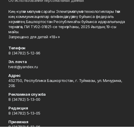
Об использовании персональных данных
Киң-күләм мәғлүмәт сараһы Элемтә, мәғлүмәт технологиялары һәм
киң коммуникациялар өлкәһендә күҙәтеү буйынса федераль
хеҙмәттең Башҡортостан Республикаһы буйынса идаралығында
теркәлгән, ПИ ТУ02-01821-се теркәү һаны, 2025 йылдың 19-сы
майы.
Запрещено для детей «18+»
Телефон
8 (34782) 5-12-96
Эл. почта
tvest@yandex.ru
Адрес
452750, Республика Башкортостан, г. Туймазы, ул. Мичурина,
20Б
Рекламная служба
8 (34782) 5-13-00
Редакция
8 (34782) 5-13-05
Приемная
8 (34782) 5-12-96