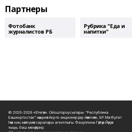
Партнеры
Фотобанк
Рубрика "Еда и
журналистов РБ
напитки"
© 2020-2026 «Етегән». Ойоштороусылары: "Республика
Башкортостан" нәшриәт йорто акционерҙар йәмғиәте, БР Матбуғат
һәм киң мәғлүмәт саралары агентлығы. Фазуллина Гәүһәр Йәүҙәт
ҡыҙы, баш мөхәррир.