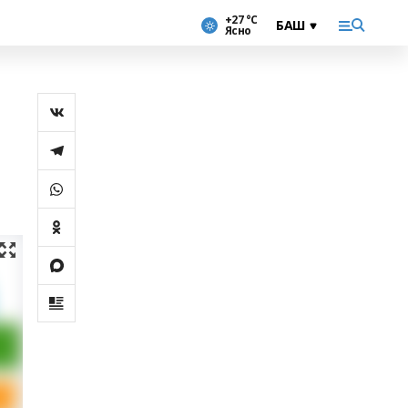
+27 °С
Ясно