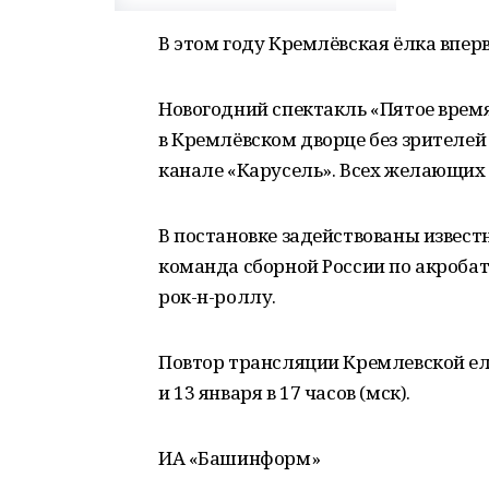
В этом году Кремлёвская ёлка впер
Новогодний спектакль «Пятое время
в Кремлёвском дворце без зрителей и
канале «Карусель». Всех желающих 
В постановке задействованы извест
команда сборной России по акроба
рок-н-роллу.
Повтор трансляции Кремлевской елк
и 13 января в 17 часов (мск).
ИА «Башинформ»