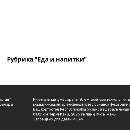
Рубрика "Еда и напитки"
остан"
Киң-күләм мәғлүмәт сараһы Элемтә, мәғлүмәт технологиял
саралары
коммуникациялар өлкәһендә күҙәтеү буйынса федераль 
Башҡортостан Республикаһы буйынса идаралығында те
01821-се теркәү һаны, 2025 йылдың 19-сы майы.
Запрещено для детей «18+»