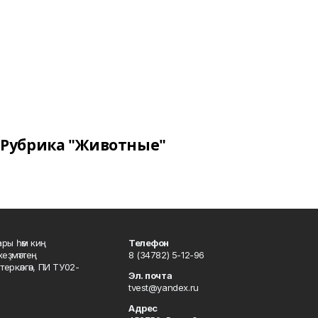
Рубрика "Животные"
ары һәм киң
Телефон
хеҙмәттең
8 (34782) 5-12-96
ркәлгән, ПИ ТУ02-
Эл. почта
tvest@yandex.ru
Адрес