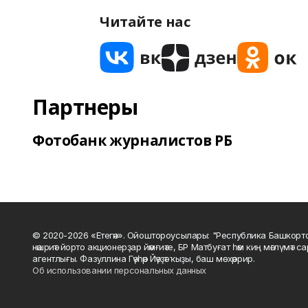
Читайте нас
Партнеры
Фотобанк журналистов РБ
© 2020-2026 «Етегән». Ойоштороусылары: "Республика Башкорт
нәшриәт йорто акционерҙар йәмғиәте, БР Матбуғат һәм киң мәғлүмәт 
агентлығы. Фазуллина Гәүһәр Йәүҙәт ҡыҙы, баш мөхәррир.
Об использовании персональных данных