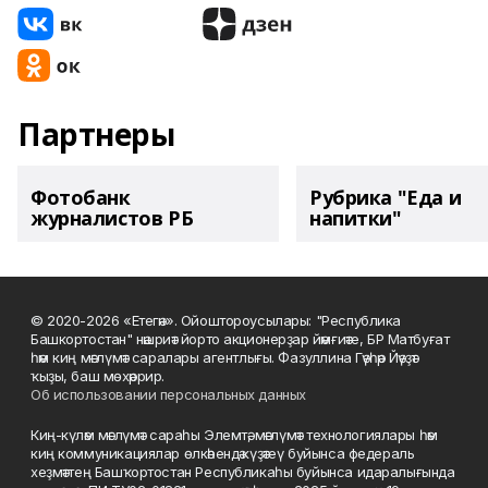
Партнеры
Фотобанк
Рубрика "Еда и
журналистов РБ
напитки"
© 2020-2026 «Етегән». Ойоштороусылары: "Республика
Башкортостан" нәшриәт йорто акционерҙар йәмғиәте, БР Матбуғат
һәм киң мәғлүмәт саралары агентлығы. Фазуллина Гәүһәр Йәүҙәт
ҡыҙы, баш мөхәррир.
Об использовании персональных данных
Киң-күләм мәғлүмәт сараһы Элемтә, мәғлүмәт технологиялары һәм
киң коммуникациялар өлкәһендә күҙәтеү буйынса федераль
хеҙмәттең Башҡортостан Республикаһы буйынса идаралығында