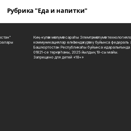
Рубрика "Еда и напитки"
остан"
Киң-күләм мәғлүмәт сараһы Элемтә, мәғлүмәт технологиял
саралары
коммуникациялар өлкәһендә күҙәтеү буйынса федераль 
Башҡортостан Республикаһы буйынса идаралығында те
01821-се теркәү һаны, 2025 йылдың 19-сы майы.
Запрещено для детей «18+»