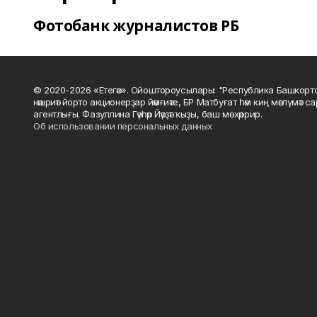
Фотобанк журналистов РБ
© 2020-2026 «Етегән». Ойоштороусылары: "Республика Башкорт
нәшриәт йорто акционерҙар йәмғиәте, БР Матбуғат һәм киң мәғлүмәт 
агентлығы. Фазуллина Гәүһәр Йәүҙәт ҡыҙы, баш мөхәррир.
Об использовании персональных данных