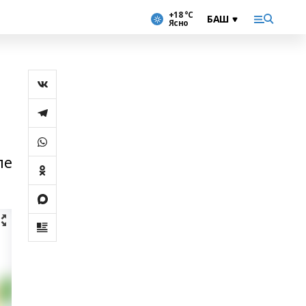
+18 °С
Ясно
ле