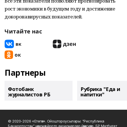
Все эти показатели позволяют прогнозировать
рост экономики в будущем году и достижение
докоронавирусных показателей.
Читайте нас
Партнеры
Фотобанк
Рубрика "Еда и
журналистов РБ
напитки"
© 2020-2026 «Етегән». Ойоштороусылары: "Республика
Башкортостан" нәшриәт йорто акционерҙар йәмғиәте, БР Матбуғат