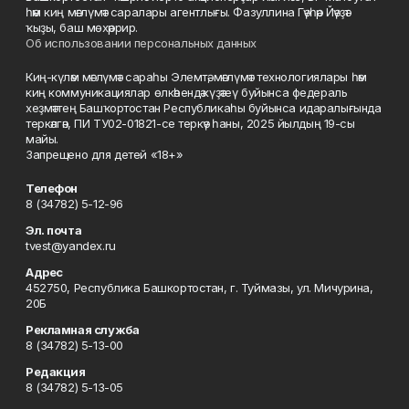
һәм киң мәғлүмәт саралары агентлығы. Фазуллина Гәүһәр Йәүҙәт
ҡыҙы, баш мөхәррир.
Об использовании персональных данных
Киң-күләм мәғлүмәт сараһы Элемтә, мәғлүмәт технологиялары һәм
киң коммуникациялар өлкәһендә күҙәтеү буйынса федераль
хеҙмәттең Башҡортостан Республикаһы буйынса идаралығында
теркәлгән, ПИ ТУ02-01821-се теркәү һаны, 2025 йылдың 19-сы
майы.
Запрещено для детей «18+»
Телефон
8 (34782) 5-12-96
Эл. почта
tvest@yandex.ru
Адрес
452750, Республика Башкортостан, г. Туймазы, ул. Мичурина,
20Б
Рекламная служба
8 (34782) 5-13-00
Редакция
8 (34782) 5-13-05