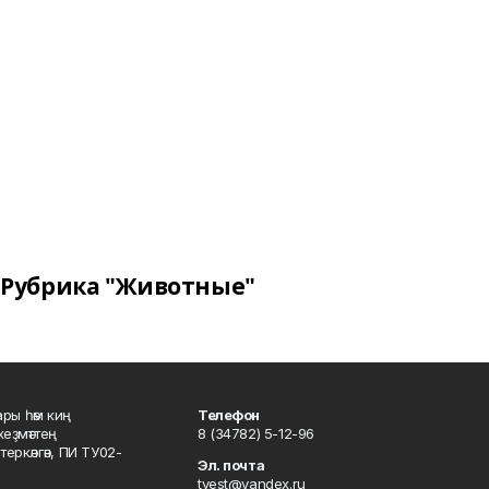
Рубрика "Животные"
ары һәм киң
Телефон
хеҙмәттең
8 (34782) 5-12-96
ркәлгән, ПИ ТУ02-
Эл. почта
tvest@yandex.ru