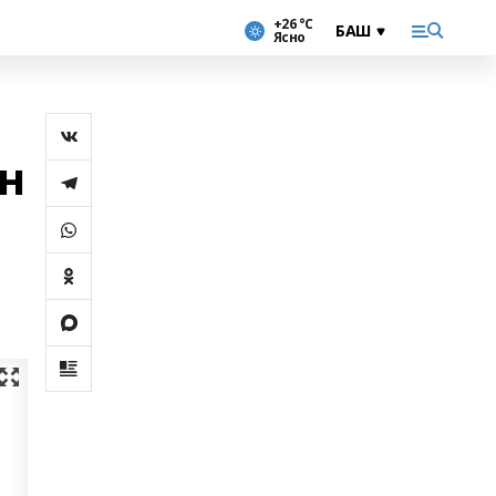
+26 °С
Ясно
н