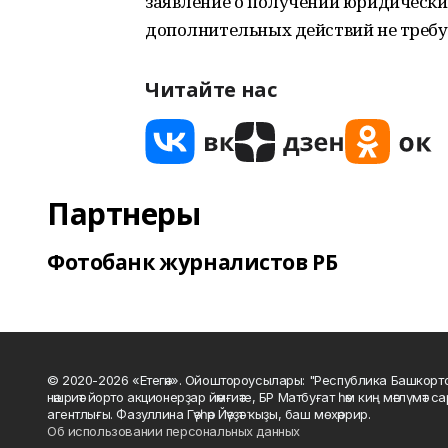
заявление о получении юридически
дополнительных действий не требу
Читайте нас
Партнеры
Фотобанк журналистов РБ
© 2020-2026 «Етегән». Ойоштороусылары: "Республика Башкорт
нәшриәт йорто акционерҙар йәмғиәте, БР Матбуғат һәм киң мәғлүмәт 
агентлығы. Фазуллина Гәүһәр Йәүҙәт ҡыҙы, баш мөхәррир.
Об использовании персональных данных