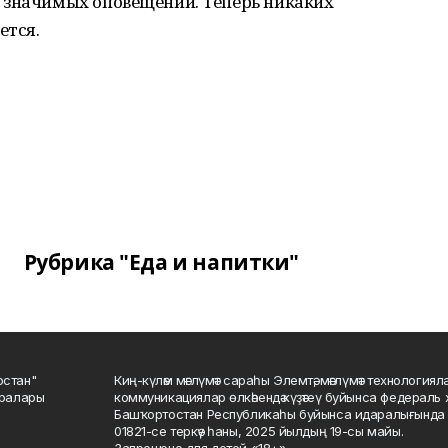
 значимых оповещений. Теперь никаких
ется.
Рубрика "Еда и напитки"
остан"
Киң-күләм мәғлүмәт сараһы Элемтә, мәғлүмәт технологиял
саралары
коммуникациялар өлкәһендә күҙәтеү буйынса федераль 
Башҡортостан Республикаһы буйынса идаралығында те
01821-се теркәү һаны, 2025 йылдың 19-сы майы.
Запрещено для детей «18+»