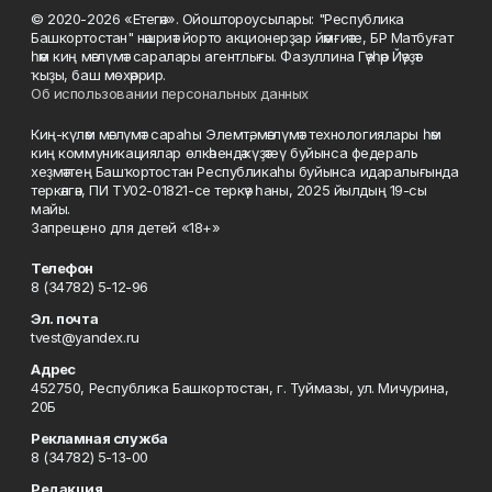
© 2020-2026 «Етегән». Ойоштороусылары: "Республика
Башкортостан" нәшриәт йорто акционерҙар йәмғиәте, БР Матбуғат
һәм киң мәғлүмәт саралары агентлығы. Фазуллина Гәүһәр Йәүҙәт
ҡыҙы, баш мөхәррир.
Об использовании персональных данных
Киң-күләм мәғлүмәт сараһы Элемтә, мәғлүмәт технологиялары һәм
киң коммуникациялар өлкәһендә күҙәтеү буйынса федераль
хеҙмәттең Башҡортостан Республикаһы буйынса идаралығында
теркәлгән, ПИ ТУ02-01821-се теркәү һаны, 2025 йылдың 19-сы
майы.
Запрещено для детей «18+»
Телефон
8 (34782) 5-12-96
Эл. почта
tvest@yandex.ru
Адрес
452750, Республика Башкортостан, г. Туймазы, ул. Мичурина,
20Б
Рекламная служба
8 (34782) 5-13-00
Редакция