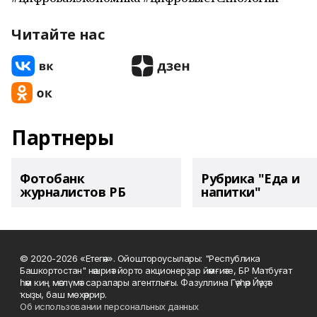
Читайте нас
Партнеры
Фотобанк
Рубрика "Еда и
журналистов РБ
напитки"
© 2020-2026 «Етегән». Ойоштороусылары: "Республика
Башкортостан" нәшриәт йорто акционерҙар йәмғиәте, БР Матбуғат
һәм киң мәғлүмәт саралары агентлығы. Фазуллина Гәүһәр Йәүҙәт
ҡыҙы, баш мөхәррир.
Об использовании персональных данных