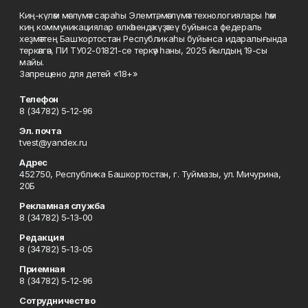
Киң-күләм мәғлүмәт сараһы Элемтә, мәғлүмәт технологиялары һәм
киң коммуникациялар өлкәһендә күҙәтеү буйынса федераль
хеҙмәттең Башҡортостан Республикаһы буйынса идаралығында
теркәлгән, ПИ ТУ02-01821-се теркәү һаны, 2025 йылдың 19-сы
майы.
Запрещено для детей «18+»
Телефон
8 (34782) 5-12-96
Эл. почта
tvest@yandex.ru
Адрес
452750, Республика Башкортостан, г. Туймазы, ул. Мичурина,
20Б
Рекламная служба
8 (34782) 5-13-00
Редакция
8 (34782) 5-13-05
Приемная
8 (34782) 5-12-96
Сотрудничество