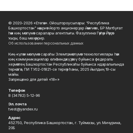
© 2020-2026 «Етегән». Ойоштороусылары: "Республика
Башкортостан" нәшриәт йорто акционерҙар йәмғиәте, БР Матбуғат
һәм киң мәғлүмәт саралары агентлығы. Фазуллина Гәүһәр Йәүҙәт
ҡыҙы, баш мөхәррир.
Об использовании персональных данных
Киң-күләм мәғлүмәт сараһы Элемтә, мәғлүмәт технологиялары һәм
киң коммуникациялар өлкәһендә күҙәтеү буйынса федераль
хеҙмәттең Башҡортостан Республикаһы буйынса идаралығында
теркәлгән, ПИ ТУ02-01821-се теркәү һаны, 2025 йылдың 19-сы
майы.
Запрещено для детей «18+»
Телефон
8 (34782) 5-12-96
Эл. почта
tvest@yandex.ru
Адрес
452750, Республика Башкортостан, г. Туймазы, ул. Мичурина,
20Б