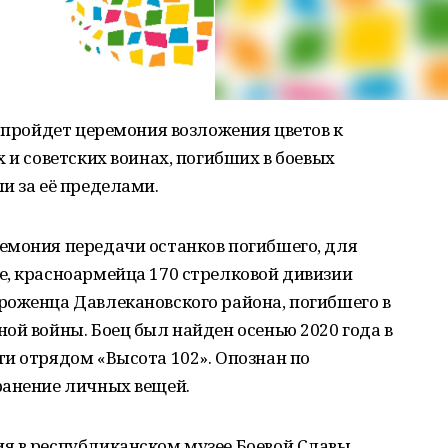
ы пройдет церемония возложения цветов к
 и советских воинах, погибших в боевых
и за её пределами.
емония передачи останков погибшего, для
е, красноармейца 170 стрелковой дивизии
роженца Давлекановского района, погибшего в
ой войны. Боец был найден осенью 2020 года в
и отрядом «Высота 102». Опознан по
ранение личных вещей.
я в республиканском музее Боевой Славы