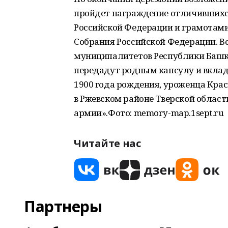
пройдет награждение отличившихс
Российской Федерации и грамотам
Собрания Российской Федерации. Вс
муниципалитетов Республики Башк
передадут родным капсулу и вкла
1900 года рождения, уроженца Кра
в Ржевском районе Тверской облас
армии».Фото: memory-map.1sept.ru
Читайте нас
Партнеры