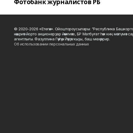
Фотобанк журналистов РБ
© 2020-2026 «Етегән». Ойоштороусылары: "Республика Башкорт
нәшриәт йорто акционерҙар йәмғиәте, БР Матбуғат һәм киң мәғлүмәт 
агентлығы. Фазуллина Гәүһәр Йәүҙәт ҡыҙы, баш мөхәррир.
Об использовании персональных данных