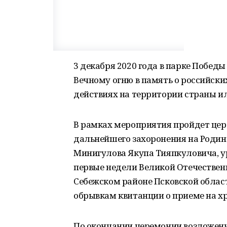
3 декабря 2020 года в парке Побед
Вечному огню в память о российских
действиях на территории страны ил
В рамках мероприятия пройдет цер
дальнейшего захоронения на Родин
Минигулова Якупа Тияпкуловича, у
первые недели Великой Отечественн
Себежском районе Псковской област
обрывкам квитанции о приеме на х
По окончании церемонии возложени