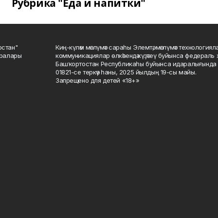
Рубрика "Еда и напитки"
остан"
Киң-күләм мәғлүмәт сараһы Элемтә, мәғлүмәт технологиял
саралары
коммуникациялар өлкәһендә күҙәтеү буйынса федераль 
Башҡортостан Республикаһы буйынса идаралығында те
01821-се теркәү һаны, 2025 йылдың 19-сы майы.
Запрещено для детей «18+»