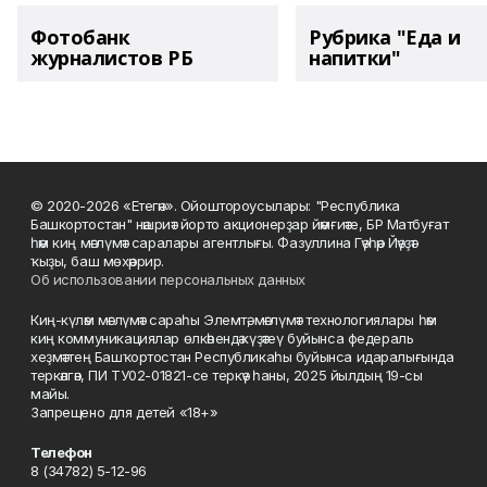
Фотобанк
Рубрика "Еда и
журналистов РБ
напитки"
© 2020-2026 «Етегән». Ойоштороусылары: "Республика
Башкортостан" нәшриәт йорто акционерҙар йәмғиәте, БР Матбуғат
һәм киң мәғлүмәт саралары агентлығы. Фазуллина Гәүһәр Йәүҙәт
ҡыҙы, баш мөхәррир.
Об использовании персональных данных
Киң-күләм мәғлүмәт сараһы Элемтә, мәғлүмәт технологиялары һәм
киң коммуникациялар өлкәһендә күҙәтеү буйынса федераль
хеҙмәттең Башҡортостан Республикаһы буйынса идаралығында
теркәлгән, ПИ ТУ02-01821-се теркәү һаны, 2025 йылдың 19-сы
майы.
Запрещено для детей «18+»
Телефон
8 (34782) 5-12-96