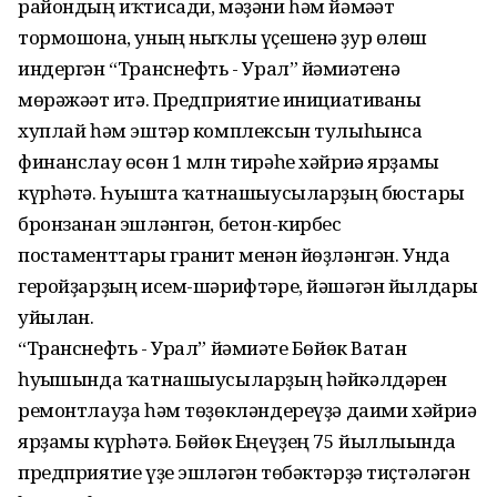
райондың иҡтисади, мәҙәни һәм йәмәғәт
тормошона, уның ныҡлы үҫешенә ҙур өлөш
индергән “Транснефть - Урал” йәмғиәтенә
мөрәжәғәт итә. Предприятие инициативаны
хуплай һәм эштәр комплексын тулыһынса
финанслау өсөн 1 млн тирәһе хәйриә ярҙамы
күрһәтә. Һуғышта ҡатнашыусыларҙың бюстары
бронзанан эшләнгән, бетон-кирбес
постаменттары гранит менән йөҙләнгән. Унда
геройҙарҙың исем-шәрифтәре, йәшәгән йылдары
уйылған.
“Транснефть - Урал” йәмғиәте Бөйөк Ватан
һуғышында ҡатнашыусыларҙың һәйкәлдәрен
ремонтлауҙа һәм төҙөкләндереүҙә даими хәйриә
ярҙамы күрһәтә. Бөйөк Еңеүҙең 75 йыллығында
предприятие үҙе эшләгән төбәктәрҙә тиҫтәләгән