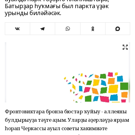
Батырҙар һуҡмағы был паркта үҙәк
урынды биләйәсәк.
Фронтовиктарға бронза бюстар ҡуйыу - аллеяны
булдырыуҙа тәүге аҙым. Уларҙы әҙерләүҙә ярҙам
һорап Черкассы ауыл советы хакимиәте