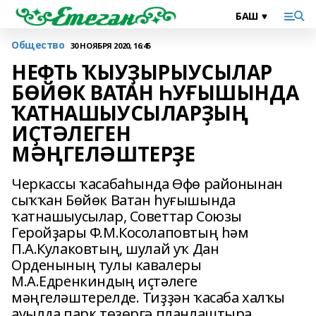
Общество
30 НОЯБРЯ 2020, 16:45
НЕФТЬ ҠЫУҘЫРЫУСЫЛАР
БӨЙӨК ВАТАН ҺУҒЫШЫНДА
ҠАТНАШЫУСЫЛАРҘЫҢ
ИҪТӘЛЕГЕН
МӘҢГЕЛӘШТЕРҘЕ
Черкассы ҡасабаһында Өфө районынан
сыҡҡан Бөйөк Ватан һуғышында
ҡатнашыусылар, Советтар Союзы
Геройҙары Ф.М.Косолаповтың һәм
П.А.Кулаковтың, шулай уҡ Дан
Орденының тулы кавалеры
М.А.Едренкиндың иҫтәлеге
мәңгеләштерелде. Тиҙҙән ҡасаба халҡы
ауылда парк төҙөргә планлаштыра,