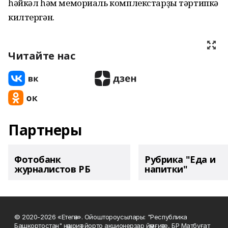
һәйкәл һәм мемориаль комплекстарҙы тәртипкә
килтергән.
Читайте нас
Партнеры
Фотобанк
Рубрика "Еда и
журналистов РБ
напитки"
© 2020-2026 «Етегән». Ойоштороусылары: "Республика
Башкортостан" нәшриәт йорто акционерҙар йәмғиәте, БР Матбуғат