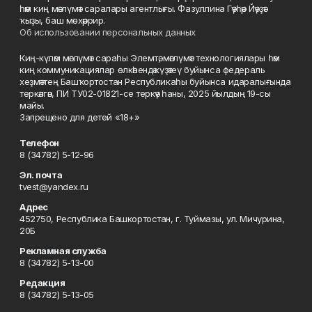
һәм киң мәғлүмәт саралары агентлығы. Фазуллина Гәүһәр Йәүҙәт
ҡыҙы, баш мөхәррир.
Об использовании персональных данных
Киң-күләм мәғлүмәт сараһы Элемтә, мәғлүмәт технологиялары һәм
киң коммуникациялар өлкәһендә күҙәтеү буйынса федераль
хеҙмәттең Башҡортостан Республикаһы буйынса идаралығында
теркәлгән, ПИ ТУ02-01821-се теркәү һаны, 2025 йылдың 19-сы
майы.
Запрещено для детей «18+»
Телефон
8 (34782) 5-12-96
Эл. почта
tvest@yandex.ru
Адрес
452750, Республика Башкортостан, г. Туймазы, ул. Мичурина,
20Б
Рекламная служба
8 (34782) 5-13-00
Редакция
8 (34782) 5-13-05