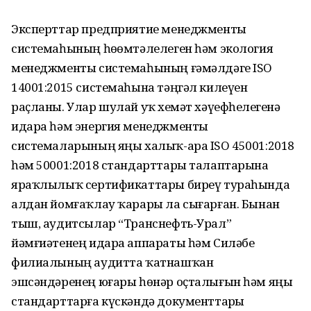
Эксперттар предприятие менеджменты
системаһының һөҙөмтәлелеген һәм экология
менеджменты системаһының ғәмәлдәге ISO
14001:2015 системаһына тәңгәл килеүен
раҫланы. Улар шулай уҡ хеҙмәт хәүефһеҙлегенә
идара һәм энергия менеджменты
системаларының яңы халыҡ-ара ISO 45001:2018
һәм 50001:2018 стандарттары талаптарына
яраҡлылыҡ сертификаттары биреү тураһында
алдан йомғаҡлау ҡарары ла сығарған. Бынан
тыш, аудитсылар “Транснефть-Урал”
йәмғиәтенең идара аппараты һәм Силәбе
филиалының аудитта ҡатнашҡан
эшсәндәренең юғары һөнәр оҫталығын һәм яңы
стандарттарға күскәндә документтарҙы