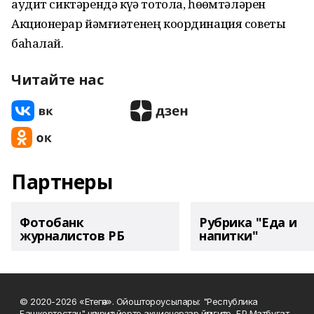
аудит сиктәрендә күҙҙә тотола, һөҙөмтәләрен
Акционерҙар йәмғиәтенең координация советы
баһалай.
Читайте нас
Партнеры
Фотобанк
Рубрика "Еда и
журналистов РБ
напитки"
© 2020-2026 «Етегән». Ойоштороусылары: "Республика
Башкортостан" нәшриәт йорто акционерҙар йәмғиәте, БР Матбуғат