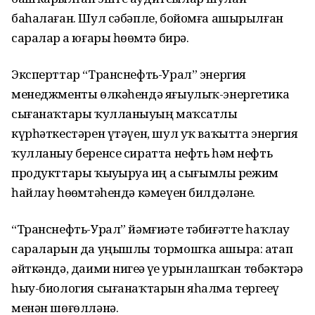
баһалаған. Шул сәбәпле, бойомға ашырылған
саралар ҙа юғары һөҙөмтә бирә.
Эксперттар “Транснефть-Урал” энергия
менеджменты өлкәһендә яғыулыҡ-энергетика
сығанаҡтары ҡулланыуҙың маҡсатлы
күрһәткестәрен үтәүен, шул уҡ ваҡытта энергия
ҡулланыу беренсе сиратта нефть һәм нефть
продукттары ҡыуҙыруҙа иң аҙ сығымлы режим
һайлау һөҙөмтәһендә кәмеүен билдәләне.
“Транснефть-Урал” йәмғиәте тәбиғәтте һаҡлау
сараларын да уңышлы тормошҡа ашыра: атап
әйткәндә, даими нигеҙҙә үҙе урынлашҡан төбәктәрҙә
һыу-биология сығанаҡтарын яһалма тергеҙеү
менән шөғөлләнә.