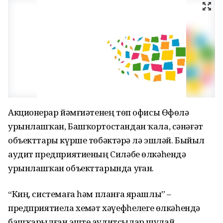
Акционерҙар йәмғиәтенең төп офисы Өфөлә
урынлашҡан, Башҡортостандан ҡала, сәнәғәт
объекттары күрше төбәктәрҙә лә эшләй. Быйыл
аудит предприятиеның Силәбе өлкәһендә
урынлашҡан объекттарында уҙған.
“Киң, системаға һәм планға ярашлы” –
предприятиела хеҙмәт хәүефһеҙлеге өлкәһендә
башҡарылған эште аудитсылар шулай