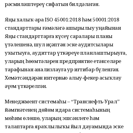
рәсмиләштереү сифатын билдәләгән.
Яңы халыҡ-ара ISO 45001:2018 һәм 50001:2018
стандарттары ғәмәләгә ашырылыу уңайынан
Яңы стандарттарға күсеү саралары планы
үтәлешенә, шул иҫәптән эске аудитсыларҙы
уҡытыуға, аудиттар үткәреүҙе планлаштырыуға,
уларҙың һөҙөмтәләрен предприятие етәкселәре
тарафынан анализлауға ҙур иғтибар бүленгән.
Хеҙмәтсәндәрҙән интервью алыу-фекер асыҡлау
әүҙем үткәрелгән.
Менеджмент системаһы – “Транснефть-Урал”
йәмғиәтенең дөйөм идара системаһының
мөһим өлөшө, уларҙың эшсәнлеге һәм
талаптарға яраҡлылыҡы йыл дауамында эске