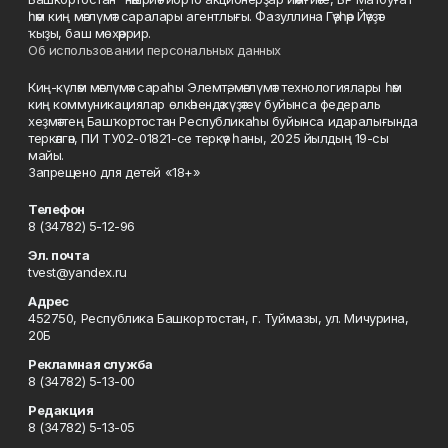
һәм киң мәғлүмәт саралары агентлығы. Фазуллина Гәүһәр Йәүҙәт
ҡыҙы, баш мөхәррир.
Об использовании персональных данных
Киң-күләм мәғлүмәт сараһы Элемтә, мәғлүмәт технологиялары һәм
киң коммуникациялар өлкәһендә күҙәтеү буйынса федераль
хеҙмәттең Башҡортостан Республикаһы буйынса идаралығында
теркәлгән, ПИ ТУ02-01821-се теркәү һаны, 2025 йылдың 19-сы
майы.
Запрещено для детей «18+»
Телефон
8 (34782) 5-12-96
Эл. почта
tvest@yandex.ru
Адрес
452750, Республика Башкортостан, г. Туймазы, ул. Мичурина,
20Б
Рекламная служба
8 (34782) 5-13-00
Редакция
8 (34782) 5-13-05