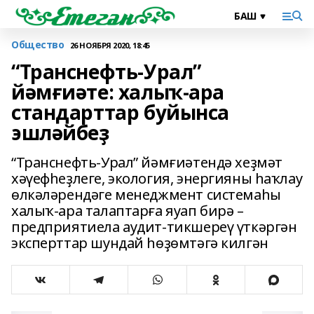
Общество
26 НОЯБРЯ 2020, 18:45
“Транснефть-Урал”
йәмғиәте: халыҡ-ара
стандарттар буйынса
эшләйбеҙ
“Транснефть-Урал” йәмғиәтендә хеҙмәт
хәүефһеҙлеге, экология, энергияны һаҡлау
өлкәләрендәге менеджмент системаһы
халыҡ-ара талаптарға яуап бирә –
предприятиела аудит-тикшереү үткәргән
эксперттар шундай һөҙөмтәгә килгән