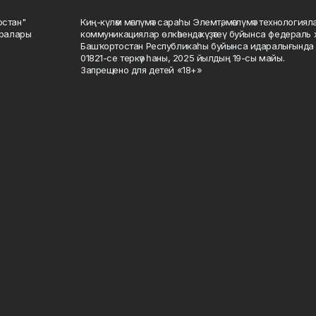
остан"
Киң-күләм мәғлүмәт сараһы Элемтә, мәғлүмәт технологиял
саралары
коммуникациялар өлкәһендә күҙәтеү буйынса федераль 
Башҡортостан Республикаһы буйынса идаралығында те
01821-се теркәү һаны, 2025 йылдың 19-сы майы.
Запрещено для детей «18+»