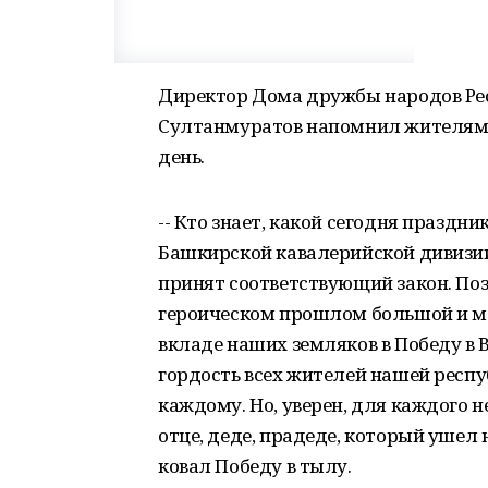
Директор Дома дружбы народов Ре
Султанмуратов напомнил жителям р
день.
-- Кто знает, какой сегодня праздни
Башкирской кавалерийской дивизии
принят соответствующий закон. Поз
героическом прошлом большой и ма
вкладе наших земляков в Победу в 
гордость всех жителей нашей респ
каждому. Но, уверен, для каждого н
отце, деде, прадеде, который ушел н
ковал Победу в тылу.