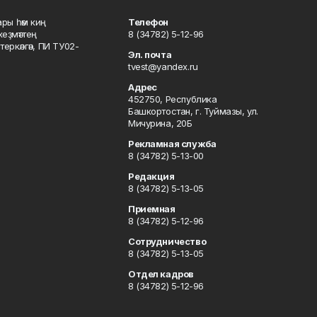
ары һәм киң
Телефон
хеҙмәттең
8 (34782) 5-12-96
ркәлгән, ПИ ТУ02-
Эл. почта
tvest@yandex.ru
Адрес
452750, Республика
Башкортостан, г. Туймазы, ул.
Мичурина, 20Б
Рекламная служба
8 (34782) 5-13-00
Редакция
8 (34782) 5-13-05
Приемная
8 (34782) 5-12-96
Сотрудничество
8 (34782) 5-13-05
Отдел кадров
8 (34782) 5-12-96