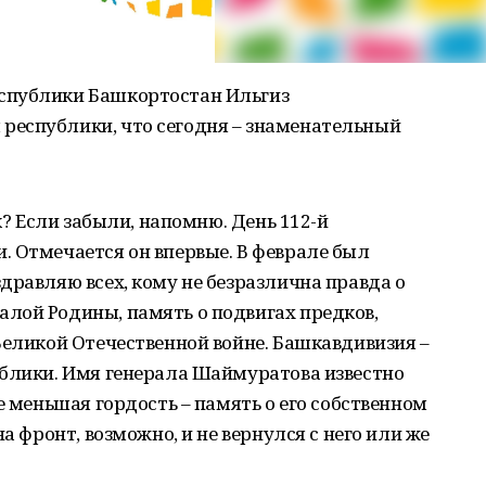
спублики Башкортостан Ильгиз
еспублики, что сегодня – знаменательный
к? Если забыли, напомню. День 112-й
. Отмечается он впервые. В феврале был
дравляю всех, кому не безразлична правда о
лой Родины, память о подвигах предков,
Великой Отечественной войне. Башкавдивизия –
ублики. Имя генерала Шаймуратова известно
е меньшая гордость – память о его собственном
а фронт, возможно, и не вернулся с него или же