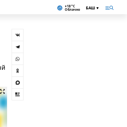
+18 °С
Облачно
ый