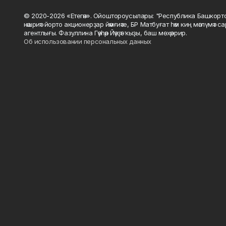
© 2020-2026 «Етегән». Ойоштороусылары: "Республика Башкорт
нәшриәт йорто акционерҙар йәмғиәте, БР Матбуғат һәм киң мәғлүмәт 
агентлығы. Фазуллина Гәүһәр Йәүҙәт ҡыҙы, баш мөхәррир.
Об использовании персональных данных