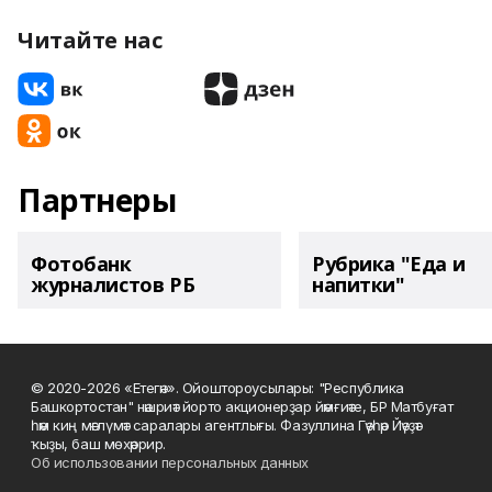
Читайте нас
Партнеры
Фотобанк
Рубрика "Еда и
журналистов РБ
напитки"
© 2020-2026 «Етегән». Ойоштороусылары: "Республика
Башкортостан" нәшриәт йорто акционерҙар йәмғиәте, БР Матбуғат
һәм киң мәғлүмәт саралары агентлығы. Фазуллина Гәүһәр Йәүҙәт
ҡыҙы, баш мөхәррир.
Об использовании персональных данных