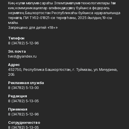
Киң-күләм мәғлүмәт сараһы Элемтә, мәғлүмәт технологиялары һәм
киң коммуникациялар өлкәһендә күҙәтеү буйынса федераль
хеҙмәттең Башҡортостан Республикаһы буйынса идаралығында
теркәлгән, ПИ ТУ02-01821-се теркәү һаны, 2025 йылдың 19-сы
майы.
Запрещено для детей «18+»
Телефон
8 (34782) 5-12-96
Эл. почта
tvest@yandex.ru
Адрес
452750, Республика Башкортостан, г. Туймазы, ул. Мичурина,
20Б
Рекламная служба
8 (34782) 5-13-00
Редакция
8 (34782) 5-13-05
Приемная
8 (34782) 5-12-96
Сотрудничество
8 (34782) 5-13-05