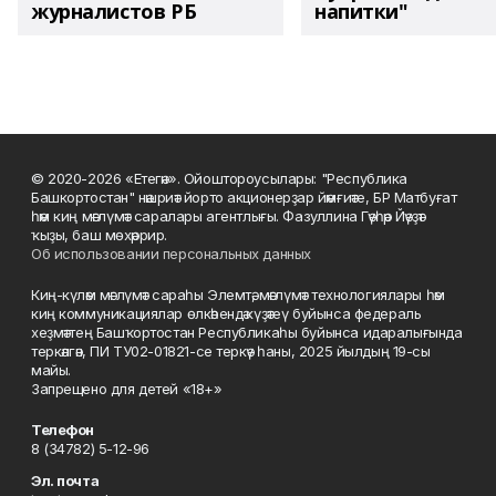
журналистов РБ
напитки"
© 2020-2026 «Етегән». Ойоштороусылары: "Республика
Башкортостан" нәшриәт йорто акционерҙар йәмғиәте, БР Матбуғат
һәм киң мәғлүмәт саралары агентлығы. Фазуллина Гәүһәр Йәүҙәт
ҡыҙы, баш мөхәррир.
Об использовании персональных данных
Киң-күләм мәғлүмәт сараһы Элемтә, мәғлүмәт технологиялары һәм
киң коммуникациялар өлкәһендә күҙәтеү буйынса федераль
хеҙмәттең Башҡортостан Республикаһы буйынса идаралығында
теркәлгән, ПИ ТУ02-01821-се теркәү һаны, 2025 йылдың 19-сы
майы.
Запрещено для детей «18+»
Телефон
8 (34782) 5-12-96
Эл. почта