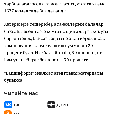
тәрбиәләгән өсөн ата-әсә түләүенең уртаса күләме
1677 кимәлендә билдәләнде.
Хәтерегеҙгә төшөрәбеҙ, ата-әсәләрҙең балалар
баҡсаһы өсөн түләүгә компенсация алырға хоҡуғы
бар. Әйтәйек, баҡсаға бер генә бала йөрөй икән,
компенсация күләме түләнгән сумманан 20
процент була. Ике бала йөрөһә, 50 процент; өс
һәм унан күберәк балалар — 70 процент.
"Башинформ" мәғлүмәт агентлығы материалы
буйынса.
Читайте нас