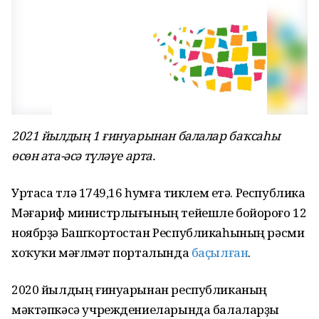
2021 йылдың 1 ғинуарынан балалар баҡсаһы
өсөн ата-әсә түләүе арта.
Уртаса түләү 1749,16 һумға тиклем етә. Республика
Мәғариф министрлығының тейешле бойороғо 12
ноябрҙә Башҡортостан Республикаһының рәсми
хоҡуҡи мәғлүмәт порталында
баҫылған
.
2020 йылдың ғинуарынан республиканың
мәктәпкәсә учреждениеларында балаларҙы