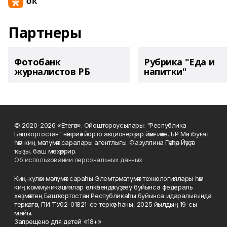
Партнеры
Фотобанк
Рубрика "Еда и
журналистов РБ
напитки"
© 2020-2026 «Етегән». Ойоштороусылары: "Республика
Башкортостан" нәшриәт йорто акционерҙар йәмғиәте, БР Матбуғат
һәм киң мәғлүмәт саралары агентлығы. Фазуллина Гәүһәр Йәүҙәт
ҡыҙы, баш мөхәррир.
Об использовании персональных данных
Киң-күләм мәғлүмәт сараһы Элемтә, мәғлүмәт технологиялары һәм
киң коммуникациялар өлкәһендә күҙәтеү буйынса федераль
хеҙмәттең Башҡортостан Республикаһы буйынса идаралығында
теркәлгән, ПИ ТУ02-01821-се теркәү һаны, 2025 йылдың 19-сы
майы.
Запрещено для детей «18+»