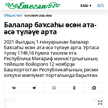
Общество
13 НОЯБРЯ 2020, 09:56
Балалар баҡсаһы өсөн ата-
әсә түләүе арта
2021 йылдың 1 ғинуарынан балалар
баҡсаһы өсөн ата-әсә түләүе арта. Уртаса
түләү 1749,16 һумға тиклем етә.
Республика Мәғариф министрлығының
тейешле бойороғо 12 ноябрҙә
Башҡортостан Республикаһының рәсми
хоҡуҡи мәғлүмәт порталында баҫылған.