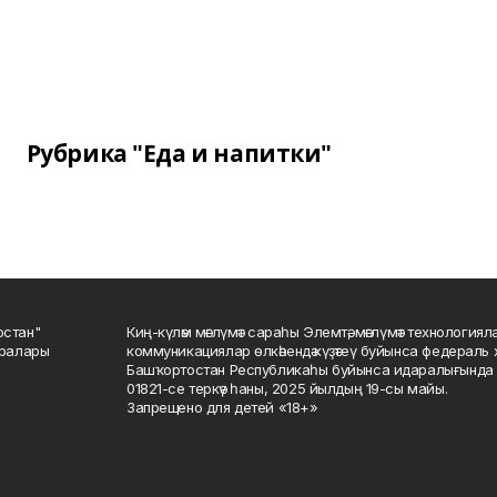
Рубрика "Еда и напитки"
остан"
Киң-күләм мәғлүмәт сараһы Элемтә, мәғлүмәт технологиял
саралары
коммуникациялар өлкәһендә күҙәтеү буйынса федераль 
Башҡортостан Республикаһы буйынса идаралығында те
01821-се теркәү һаны, 2025 йылдың 19-сы майы.
Запрещено для детей «18+»