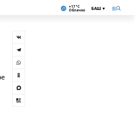
+17 °С
Облачно
ре