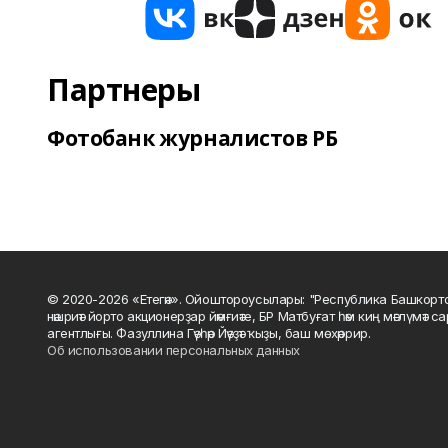
Партнеры
Фотобанк журналистов РБ
© 2020-2026 «Етегән». Ойоштороусылары: "Республика Башкорт
нәшриәт йорто акционерҙар йәмғиәте, БР Матбуғат һәм киң мәғлүмәт 
агентлығы. Фазуллина Гәүһәр Йәүҙәт ҡыҙы, баш мөхәррир.
Об использовании персональных данных