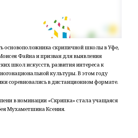
ть основоположника скрипичной школы в Уфе,
Моисея Файна и призван для выявления
их школ искусств, развития интереса к
ногонациональной культуры. В этом году
ики соревновались в дистанционном формате.
епени в номинации «Скрипка» стала учащаяся
бея Мухаметшина Ксения.