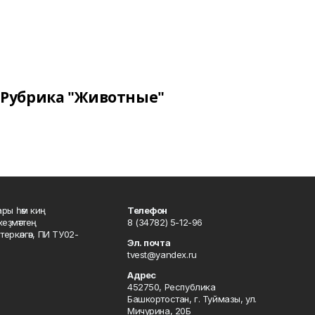
Рубрика "Животные"
ары һәм киң
Телефон
хеҙмәттең
8 (34782) 5-12-96
ркәлгән, ПИ ТУ02-
Эл. почта
tvest@yandex.ru
Адрес
452750, Республика
Башкортостан, г. Туймазы, ул.
Мичурина, 20Б