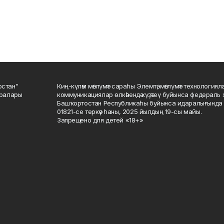
остан"
Киң-күләм мәғлүмәт сараһы Элемтә, мәғлүмәт технологиял
саралары
коммуникациялар өлкәһендә күҙәтеү буйынса федераль 
Башҡортостан Республикаһы буйынса идаралығында те
01821-се теркәү һаны, 2025 йылдың 19-сы майы.
Запрещено для детей «18+»