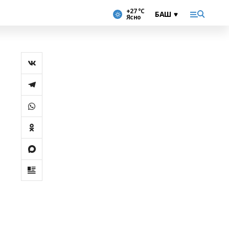
+27 °С
Ясно