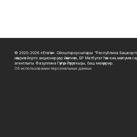
© 2020-2026 «Етегән». Ойоштороусылары: "Республика Башкорт
нәшриәт йорто акционерҙар йәмғиәте, БР Матбуғат һәм киң мәғлүмәт 
агентлығы. Фазуллина Гәүһәр Йәүҙәт ҡыҙы, баш мөхәррир.
Об использовании персональных данных