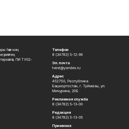
ары һәм киң
Телефон
хеҙмәттең
8 (34782) 5-12-96
ркәлгән, ПИ ТУ02-
Эл. почта
tvest@yandex.ru
Адрес
452750, Республика
Башкортостан, г. Туймазы, ул.
Мичурина, 20Б
Рекламная служба
8 (34782) 5-13-00
Редакция
8 (34782) 5-13-05
Приемная