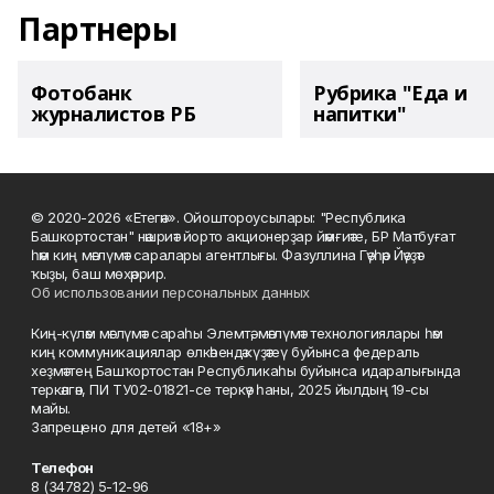
Партнеры
Фотобанк
Рубрика "Еда и
журналистов РБ
напитки"
© 2020-2026 «Етегән». Ойоштороусылары: "Республика
Башкортостан" нәшриәт йорто акционерҙар йәмғиәте, БР Матбуғат
һәм киң мәғлүмәт саралары агентлығы. Фазуллина Гәүһәр Йәүҙәт
ҡыҙы, баш мөхәррир.
Об использовании персональных данных
Киң-күләм мәғлүмәт сараһы Элемтә, мәғлүмәт технологиялары һәм
киң коммуникациялар өлкәһендә күҙәтеү буйынса федераль
хеҙмәттең Башҡортостан Республикаһы буйынса идаралығында
теркәлгән, ПИ ТУ02-01821-се теркәү һаны, 2025 йылдың 19-сы
майы.
Запрещено для детей «18+»
Телефон
8 (34782) 5-12-96