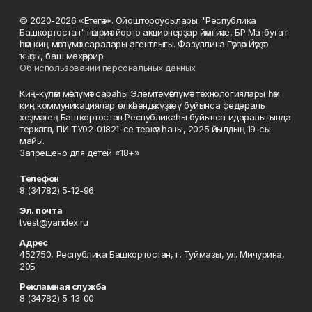
© 2020-2026 «Етегән». Ойоштороусылары: "Республика
Башкортостан" нәшриәт йорто акционерҙар йәмғиәте, БР Матбуғат
һәм киң мәғлүмәт саралары агентлығы. Фазуллина Гәүһәр Йәүҙәт
ҡыҙы, баш мөхәррир.
Об использовании персональных данных
Киң-күләм мәғлүмәт сараһы Элемтә, мәғлүмәт технологиялары һәм
киң коммуникациялар өлкәһендә күҙәтеү буйынса федераль
хеҙмәттең Башҡортостан Республикаһы буйынса идаралығында
теркәлгән, ПИ ТУ02-01821-се теркәү һаны, 2025 йылдың 19-сы
майы.
Запрещено для детей «18+»
Телефон
8 (34782) 5-12-96
Эл. почта
tvest@yandex.ru
Адрес
452750, Республика Башкортостан, г. Туймазы, ул. Мичурина,
20Б
Рекламная служба
8 (34782) 5-13-00