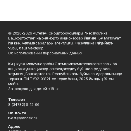
© 2020-2026 «Етегән». Ойоштороусылары: "Республика
Башкортостан" нәшриәт йорто акционерҙар йәмғиәте, БР Матбуғат
һәм киң мәғлүмәт саралары агентлығы. Фазуллина Гәүһәр Йәүҙәт
ҡыҙы, баш мөхәррир.
Об использовании персональных данных
Киң-күләм мәғлүмәт сараһы Элемтә, мәғлүмәт технологиялары һәм
киң коммуникациялар өлкәһендә күҙәтеү буйынса федераль
хеҙмәттең Башҡортостан Республикаһы буйынса идаралығында
теркәлгән, ПИ ТУ02-01821-се теркәү һаны, 2025 йылдың 19-сы
майы.
Запрещено для детей «18+»
Телефон
8 (34782) 5-12-96
Эл. почта
tvest@yandex.ru
Адрес