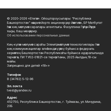
© 2020-2026 «Етегән». Ойоштороусылары: "Республика
Башкортостан" нәшриәт йорто акционерҙар йәмғиәте, БР Матбуғат
һәм киң мәғлүмәт саралары агентлығы. Фазуллина Гәүһәр Йәүҙәт
ҡыҙы, баш мөхәррир.
Об использовании персональных данных
Киң-күләм мәғлүмәт сараһы Элемтә, мәғлүмәт технологиялары һәм
киң коммуникациялар өлкәһендә күҙәтеү буйынса федераль
хеҙмәттең Башҡортостан Республикаһы буйынса идаралығында
теркәлгән, ПИ ТУ02-01821-се теркәү һаны, 2025 йылдың 19-сы
майы.
Запрещено для детей «18+»
Телефон
8 (34782) 5-12-96
Эл. почта
tvest@yandex.ru
Адрес
452750, Республика Башкортостан, г. Туймазы, ул. Мичурина,
20Б