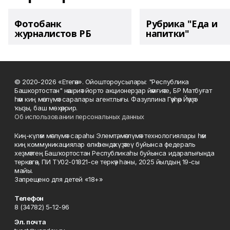
Фотобанк
Рубрика "Еда и
журналистов РБ
напитки"
© 2020-2026 «Етегән». Ойоштороусылары: "Республика
Башкортостан" нәшриәт йорто акционерҙар йәмғиәте, БР Матбуғат
һәм киң мәғлүмәт саралары агентлығы. Фазуллина Гәүһәр Йәүҙәт
ҡыҙы, баш мөхәррир.
Об использовании персональных данных
Киң-күләм мәғлүмәт сараһы Элемтә, мәғлүмәт технологиялары һәм
киң коммуникациялар өлкәһендә күҙәтеү буйынса федераль
хеҙмәттең Башҡортостан Республикаһы буйынса идаралығында
теркәлгән, ПИ ТУ02-01821-се теркәү һаны, 2025 йылдың 19-сы
майы.
Запрещено для детей «18+»
Телефон
8 (34782) 5-12-96
Эл. почта