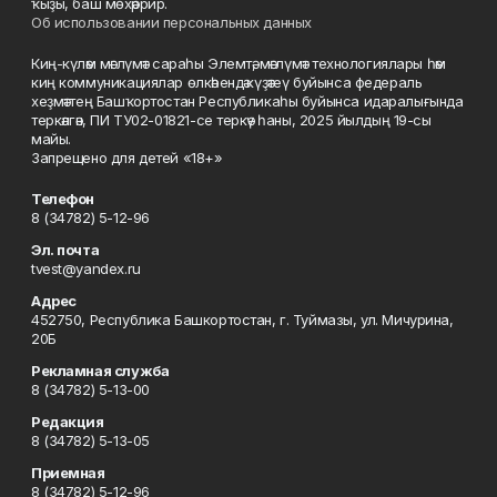
ҡыҙы, баш мөхәррир.
Об использовании персональных данных
Киң-күләм мәғлүмәт сараһы Элемтә, мәғлүмәт технологиялары һәм
киң коммуникациялар өлкәһендә күҙәтеү буйынса федераль
хеҙмәттең Башҡортостан Республикаһы буйынса идаралығында
теркәлгән, ПИ ТУ02-01821-се теркәү һаны, 2025 йылдың 19-сы
майы.
Запрещено для детей «18+»
Телефон
8 (34782) 5-12-96
Эл. почта
tvest@yandex.ru
Адрес
452750, Республика Башкортостан, г. Туймазы, ул. Мичурина,
20Б
Рекламная служба
8 (34782) 5-13-00
Редакция
8 (34782) 5-13-05
Приемная
8 (34782) 5-12-96