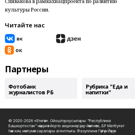
Спивакова в рамкахнацпроекта по развитию
культуры России.
Читайте нас
Партнеры
Фотобанк
Рубрика "Еда и
журналистов РБ
напитки"
© 2020-2026 «Етегән». Ойоштороусылары: "Республика
Башкортостан" нәшриәт йорто акционерҙар йәмғиәте, БР Матбуғат
һәм киң мәғлүмәт саралары агентлығы. Фазуллина Гәүһәр Йәүҙәт