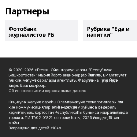
Партнеры
Фотобанк
Рубрика "Еда и
журналистов РБ
напитки"
© 2020-2026 «Етегән». Ойоштороусылары: "Республика
Башкортостан" нәшриәт йорто акционерҙар йәмғиәте, БР Матбуғат
һәм киң мәғлүмәт саралары агентлығы. Фазуллина Гәүһәр Йәүҙәт
ҡыҙы, баш мөхәррир.
Об использовании персональных данных
Киң-күләм мәғлүмәт сараһы Элемтә, мәғлүмәт технологиялары һәм
киң коммуникациялар өлкәһендә күҙәтеү буйынса федераль
хеҙмәттең Башҡортостан Республикаһы буйынса идаралығында
теркәлгән, ПИ ТУ02-01821-се теркәү һаны, 2025 йылдың 19-сы
майы.
Запрещено для детей «18+»