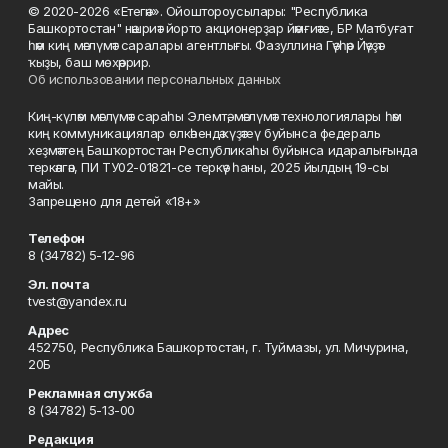
© 2020-2026 «Етегән». Ойоштороусылары: "Республика
Башкортостан" нәшриәт йорто акционерҙар йәмғиәте, БР Матбуғат
һәм киң мәғлүмәт саралары агентлығы. Фазуллина Гәүһәр Йәүҙәт
ҡыҙы, баш мөхәррир.
Об использовании персональных данных
Киң-күләм мәғлүмәт сараһы Элемтә, мәғлүмәт технологиялары һәм
киң коммуникациялар өлкәһендә күҙәтеү буйынса федераль
хеҙмәттең Башҡортостан Республикаһы буйынса идаралығында
теркәлгән, ПИ ТУ02-01821-се теркәү һаны, 2025 йылдың 19-сы
майы.
Запрещено для детей «18+»
Телефон
8 (34782) 5-12-96
Эл. почта
tvest@yandex.ru
Адрес
452750, Республика Башкортостан, г. Туймазы, ул. Мичурина,
20Б
Рекламная служба
8 (34782) 5-13-00
Редакция