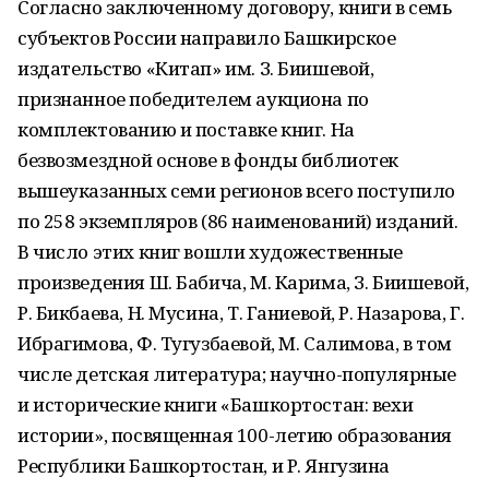
Согласно заключенному договору, книги в семь
субъектов России направило Башкирское
издательство «Китап» им. З. Биишевой,
признанное победителем аукциона по
комплектованию и поставке книг. На
безвозмездной основе в фонды библиотек
вышеуказанных семи регионов всего поступило
по 258 экземпляров (86 наименований) изданий.
В число этих книг вошли художественные
произведения Ш. Бабича, М. Карима, З. Биишевой,
Р. Бикбаева, Н. Мусина, Т. Ганиевой, Р. Назарова, Г.
Ибрагимова, Ф. Тугузбаевой, М. Салимова, в том
числе детская литература; научно-популярные
и исторические книги «Башкортостан: вехи
истории», посвященная 100-летию образования
Республики Башкортостан, и Р. Янгузина