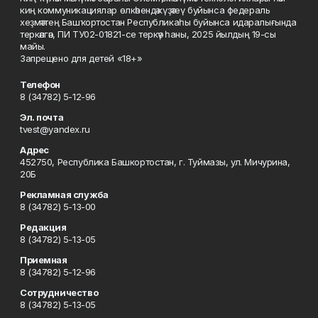
киң коммуникациялар өлкәһендә күҙәтеү буйынса федераль
хеҙмәттең Башҡортостан Республикаһы буйынса идаралығында
теркәлгән, ПИ ТУ02-01821-се теркәү һаны, 2025 йылдың 19-сы
майы.
Запрещено для детей «18+»
Телефон
8 (34782) 5-12-96
Эл. почта
tvest@yandex.ru
Адрес
452750, Республика Башкортостан, г. Туймазы, ул. Мичурина,
20Б
Рекламная служба
8 (34782) 5-13-00
Редакция
8 (34782) 5-13-05
Приемная
8 (34782) 5-12-96
Сотрудничество
8 (34782) 5-13-05