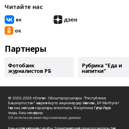
Читайте нас
Партнеры
Фотобанк
Рубрика "Еда и
журналистов РБ
напитки"
© 2020-2026 «Етегән». Ойоштороусылары: "Республика
Башкортостан" нәшриәт йорто акционерҙар йәмғиәте, БР Матбуғат
һәм киң мәғлүмәт саралары агентлығы. Фазуллина Гәүһәр Йәүҙәт
ҡыҙы, баш мөхәррир.
Об использовании персональных данных
Киң-күләм мәғлүмәт сараһы Элемтә, мәғлүмәт технологиялары һәм