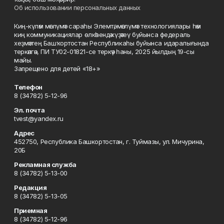
Об использовании персональных данных
Киң-күләм мәғлүмәт сараһы Элемтә, мәғлүмәт технологиялары һәм
киң коммуникациялар өлкәһендә күҙәтеү буйынса федераль
хеҙмәттең Башҡортостан Республикаһы буйынса идаралығында
теркәлгән, ПИ ТУ02-01821-се теркәү һаны, 2025 йылдың 19-сы
майы.
Запрещено для детей «18+»
Телефон
8 (34782) 5-12-96
Эл. почта
tvest@yandex.ru
Адрес
452750, Республика Башкортостан, г. Туймазы, ул. Мичурина,
20Б
Рекламная служба
8 (34782) 5-13-00
Редакция
8 (34782) 5-13-05
Приемная
8 (34782) 5-12-96