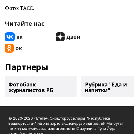
Фото: ТАСС.
Читайте нас
Партнеры
Фотобанк
Рубрика "Еда и
журналистов РБ
напитки"
© 2020-2026 «Етегән». Ойоштороусылары: "Республика
Башкортостан" нәшриәт йорто акционерҙар йәмғиәте, БР Матбуғат
һәм киң мәғлүмәт саралары агентлығы. Фазуллина Гәүһәр Йәүҙәт
ҡыҙы, баш мөхәррир.