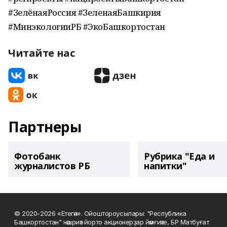
#ЗелёнаяРоссия #ЗеленаяБашкирия
#МинэкологииРБ #ЭкоБашкортостан
Читайте нас
Партнеры
Фотобанк
Рубрика "Еда и
журналистов РБ
напитки"
© 2020-2026 «Етегән». Ойоштороусылары: "Республика
Башкортостан" нәшриәт йорто акционерҙар йәмғиәте, БР Матбуғат