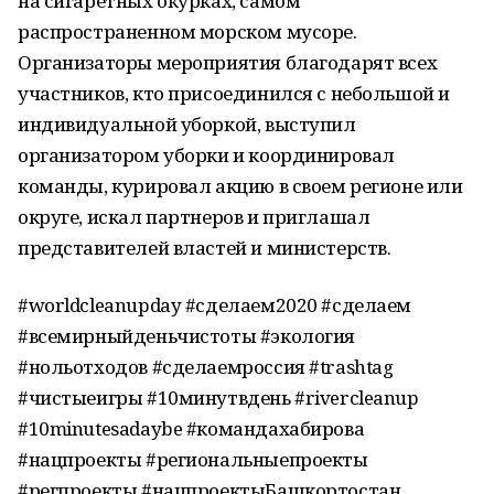
на сигаретных окурках, самом
распространенном морском мусоре.
Организаторы мероприятия благодарят всех
участников, кто присоединился с небольшой и
индивидуальной уборкой, выступил
организатором уборки и координировал
команды, курировал акцию в своем регионе или
округе, искал партнеров и приглашал
представителей властей и министерств.
#worldcleanupday #сделаем2020 #сделаем
#всемирныйденьчистоты #экология
#нольотходов #сделаемроссия #trashtag
#чистыеигры #10минутвдень #rivercleanup
#10minutesadaybe #командахабирова
#нацпроекты #региональныепроекты
#регпроекты #нацпроектыБашкортостан