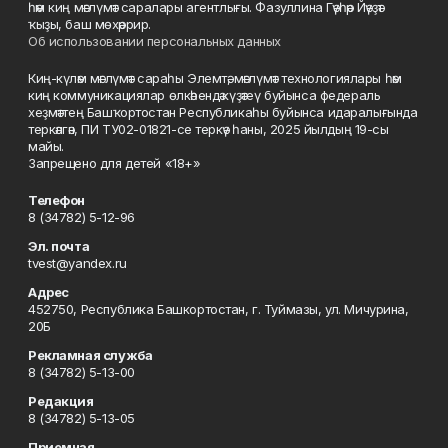
һәм киң мәғлүмәт саралары агентлығы. Фазуллина Гәүһәр Йәүҙәт
ҡыҙы, баш мөхәррир.
Об использовании персональных данных
Киң-күләм мәғлүмәт сараһы Элемтә, мәғлүмәт технологиялары һәм
киң коммуникациялар өлкәһендә күҙәтеү буйынса федераль
хеҙмәттең Башҡортостан Республикаһы буйынса идаралығында
теркәлгән, ПИ ТУ02-01821-се теркәү һаны, 2025 йылдың 19-сы
майы.
Запрещено для детей «18+»
Телефон
8 (34782) 5-12-96
Эл. почта
tvest@yandex.ru
Адрес
452750, Республика Башкортостан, г. Туймазы, ул. Мичурина,
20Б
Рекламная служба
8 (34782) 5-13-00
Редакция
8 (34782) 5-13-05
Приемная