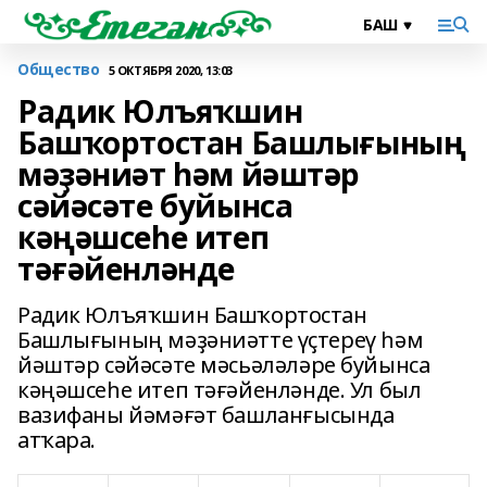
Общество
5 ОКТЯБРЯ 2020, 13:03
Радик Юлъяҡшин
Башҡортостан Башлығының
мәҙәниәт һәм йәштәр
сәйәсәте буйынса
кәңәшсеһе итеп
тәғәйенләнде
Радик Юлъяҡшин Башҡортостан
Башлығының мәҙәниәтте үҫтереү һәм
йәштәр сәйәсәте мәсьәләләре буйынса
кәңәшсеһе итеп тәғәйенләнде. Ул был
вазифаны йәмәғәт башланғысында
атҡара.