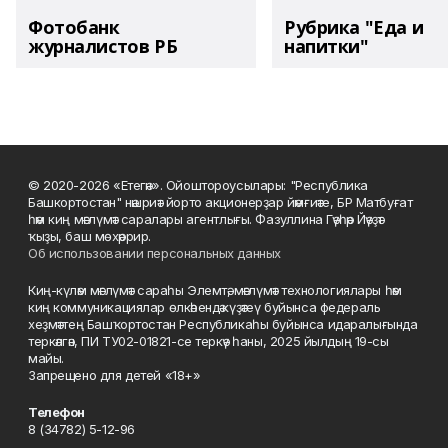
Фотобанк
Рубрика "Еда и
журналистов РБ
напитки"
© 2020-2026 «Етегән». Ойоштороусылары: "Республика
Башкортостан" нәшриәт йорто акционерҙар йәмғиәте, БР Матбуғат
һәм киң мәғлүмәт саралары агентлығы. Фазуллина Гәүһәр Йәүҙәт
ҡыҙы, баш мөхәррир.
Об использовании персональных данных
Киң-күләм мәғлүмәт сараһы Элемтә, мәғлүмәт технологиялары һәм
киң коммуникациялар өлкәһендә күҙәтеү буйынса федераль
хеҙмәттең Башҡортостан Республикаһы буйынса идаралығында
теркәлгән, ПИ ТУ02-01821-се теркәү һаны, 2025 йылдың 19-сы
майы.
Запрещено для детей «18+»
Телефон
8 (34782) 5-12-96