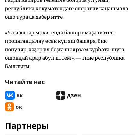
республика хөкүмәтендәге оператив кәңәшмәлә
ошо турала хәбәр итте.
«Ул йәштәр мөхитендә башҡорт мәҙәниәтен
пропагандалау өсөн күп эш башҡара, бик
популяр, хәҙер ул беҙгә ныҡ ярҙам күрһәтә, шуға
ошондай ҡарар ҡабул иттем», — тине республика
Башлығы.
Читайте нас
Партнеры