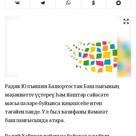
Радик Юлъяҡшин Башҡортостан Башлығының
мәҙәниәтте үҫтереү һәм йәштәр сәйәсәте
мәсьәләләре буйынса кәңәшсеһе итеп
тәғәйенләнде. Ул был вазифаны йәмәғәт
башланғысында атҡара.
Радий Хәбиров тейешле бойороҡҡа ҡул ҡуйып,