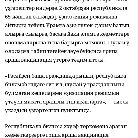
үҙгәрештәр индерҙе. 2 октябрҙән республикала
65 йәштән өлкәндәр үҙизоляция режимына
ҡайтырға тейеш. Урамға аҙыҡ-түлек, дарыу һатып
алырға сығырға, баҡсаға йәки элемтә хеҙмәттәре
ойошмаларына ғына барырға мөмкин. Шулай уҡ
ололарға табип тәғәйенләүе буйынса грипҡа
ҡаршы вакцинация үтергә тәҡдим ителә.
«Рәсәйҙең башҡа граждандарының, республика
биләмәһендәге сит ил, шулай уҡ гражданлығы
булмаған кешеләрҙең үҙизоляция режимын
үтәүен маҡсатҡа ярашлы тип иҫәпләргә», — тиелә
указдың үҙгәртелгән пунктында.
Республикала бизнесҡа хәүеф төркөмөнә ҡараған
хеҙмәткәрҙәргә грипҡа ҡаршы вакцинация