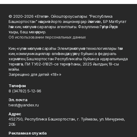
© 2020-2026 «Етегән». Ойоштороусылары: "Республика
Башкортостан" нәшриәт йорто акционерҙар йәмғиәте, БР Матбуғат
һәм киң мәғлүмәт саралары агентлығы. Фазуллина Гәүһәр Йәүҙәт
ҡыҙы, баш мөхәррир.
Об использовании персональных данных
Киң-күләм мәғлүмәт сараһы Элемтә, мәғлүмәт технологиялары һәм
киң коммуникациялар өлкәһендә күҙәтеү буйынса федераль
хеҙмәттең Башҡортостан Республикаһы буйынса идаралығында
теркәлгән, ПИ ТУ02-01821-се теркәү һаны, 2025 йылдың 19-сы
майы.
Запрещено для детей «18+»
Телефон
8 (34782) 5-12-96
Эл. почта
tvest@yandex.ru
Адрес
452750, Республика Башкортостан, г. Туймазы, ул. Мичурина,
20Б
Рекламная служба