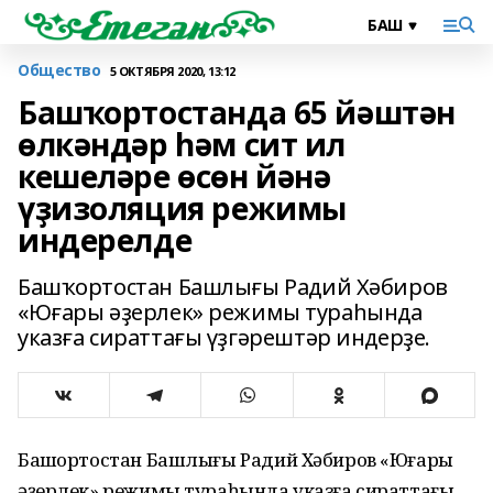
Общество
5 ОКТЯБРЯ 2020, 13:12
Башҡортостанда 65 йәштән
өлкәндәр һәм сит ил
кешеләре өсөн йәнә
үҙизоляция режимы
индерелде
Башҡортостан Башлығы Радий Хәбиров
«Юғары әҙерлек» режимы тураһында
указға сираттағы үҙгәрештәр индерҙе.
Башҡортостан Башлығы Радий Хәбиров «Юғары
әҙерлек» режимы тураһында указға сираттағы