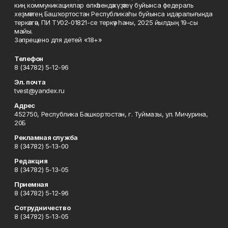
киң коммуникациялар өлкәһендә күҙәтеү буйынса федераль
хеҙмәттең Башҡортостан Республикаһы буйынса идаралығында
теркәлгән, ПИ ТУ02-01821-се теркәү һаны, 2025 йылдың 19-сы
майы.
Запрещено для детей «18+»
Телефон
8 (34782) 5-12-96
Эл. почта
tvest@yandex.ru
Адрес
452750, Республика Башкортостан, г. Туймазы, ул. Мичурина,
20Б
Рекламная служба
8 (34782) 5-13-00
Редакция
8 (34782) 5-13-05
Приемная
8 (34782) 5-12-96
Сотрудничество
8 (34782) 5-13-05