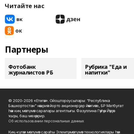
Читайте нас
Партнеры
Фотобанк
Рубрика "Еда и
журналистов РБ
напитки"
© 2020-2026 «Етегән». Ойоштороусылары: "Республика
Башкортостан" нәшриәт йорто акционерҙар йәмғиәте, БР Матбуғат
һәм киң мәғлүмәт саралары агентлығы. Фазуллина Гәүһәр Йәүҙәт
ҡыҙы, баш мөхәррир.
Об использовании персональных данных
Киң-күләм мәғлүмәт сараһы Элемтә, мәғлүмәт технологиялары һәм